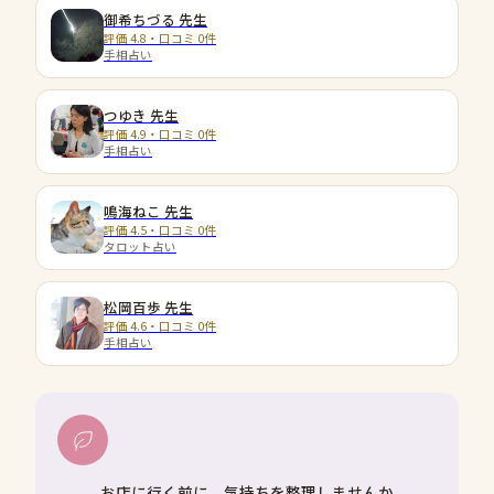
御希ちづる
先生
評価 4.8・口コミ 0件
手相占い
つゆき
先生
評価 4.9・口コミ 0件
手相占い
鳴海ねこ
先生
評価 4.5・口コミ 0件
タロット占い
松岡百歩
先生
評価 4.6・口コミ 0件
手相占い
お店に行く前に、気持ちを整理しませんか