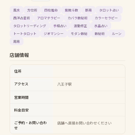
風水
方位術
四柱推命
紫微斗数
断易
タロット占い
西洋占星術
アロマテラピー
カバラ数秘術
カラーセラピー
タロットリーディング
手相占い
波動修正
水晶占い
トートタロット
ジオマンシー
モダン数秘
数秘術
ルーン
周易
店舗情報
住所
アクセス
八王子駅
営業時間
料金目安
ご予約・お問い合わ
店舗へ直接お問い合わせください
せ