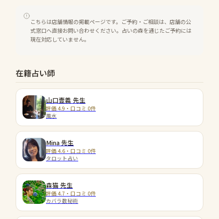
こちらは店舗情報の掲載ページです。ご予約・ご相談は、店舗の公
式窓口へ直接お問い合わせください。占いの森を通じたご予約には
現在対応していません。
在籍占い師
山口壹義
先生
評価 4.9・口コミ 0件
風水
Mina
先生
評価 4.6・口コミ 0件
タロット占い
森猫
先生
評価 4.7・口コミ 0件
カバラ数秘術