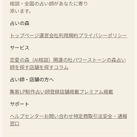
相談・全国の占い師があなたに寄り
添います。
占いの森
トップページ
運営会社
利用規約
プライバシーポリシー
サービス
恋愛の森（AI相談）
開運の杜
パワーストーンの森
占い
師を探す
店舗を探す
コラム
占い師・店舗の方へ
集客LP制作
占い師登録
店舗掲載
プレミアム掲載
サポート
ヘルプセンター
お問い合わせ
特定商取引法
安全・通報
窓口