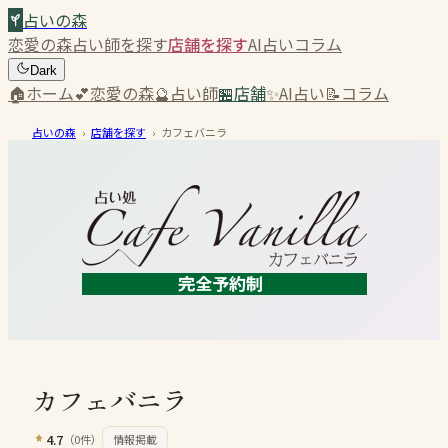
占いの森
恋愛の森
占い師を探す
店舗を探す
AI占い
コラム
Dark
🏠
ホーム
💕
恋愛の森
🔮
占い師
🏪
店舗
✨
AI占い
📝
コラム
占いの森
›
店舗を探す
›
カフェバニラ
カフェバニラ
4.7
（
0
件）
情報掲載