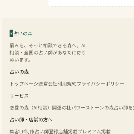
占いの森
悩みを、そっと相談できる森へ。AI
相談・全国の占い師があなたに寄り
添います。
占いの森
トップページ
運営会社
利用規約
プライバシーポリシー
サービス
恋愛の森（AI相談）
開運の杜
パワーストーンの森
占い師を
占い師・店舗の方へ
集客LP制作
占い師登録
店舗掲載
プレミアム掲載