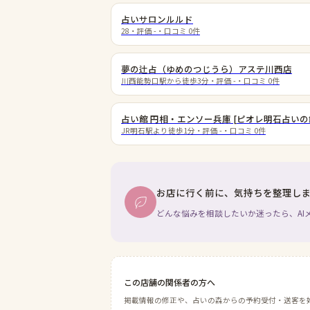
占いサロンルルド
28
・評価
-
・口コミ
0
件
夢の辻占（ゆめのつじうら）アステ川西店
川西能勢口駅から徒歩3分
・評価
-
・口コミ
0
件
占い館 円相・エンソー兵庫 [ピオレ明石占いの
JR明石駅より徒歩1分
・評価
-
・口コミ
0
件
お店に行く前に、気持ちを整理し
どんな悩みを相談したいか迷ったら、AI
この店舗の関係者の方へ
掲載情報の修正や、占いの森からの予約受付・送客を