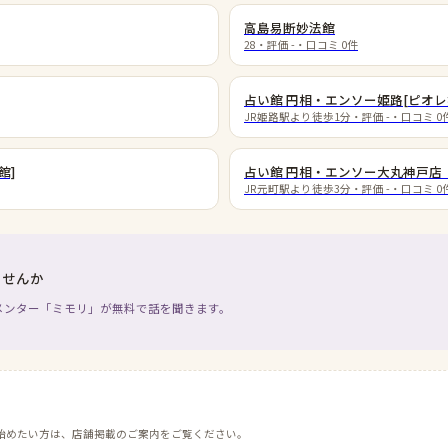
高島易断妙法館
28
・評価
-
・口コミ
0
件
占い館 円相・エンソー姫路[ピオレ
JR姫路駅より徒歩1分
・評価
-
・口コミ
0
館]
占い館 円相・エンソー大丸神戸店
JR元町駅より徒歩3分
・評価
-
・口コミ
0
ませんか
メンター「ミモリ」が無料で話を聞きます。
始めたい方は、店舗掲載のご案内をご覧ください。