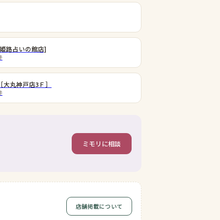
姫路占いの館店]
件
［大丸神戸店3Ｆ］
件
ミモリに相談
店舗掲載について