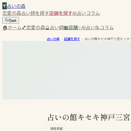
占いの森
恋愛の森
占い師を探す
店舗を探す
AI占い
コラム
Dark
🏠
ホーム
💕
恋愛の森
🔮
占い師
🏪
店舗
✨
AI占い
📝
コラム
占いの森
›
店舗を探す
›
占いの館キセキ神戸三宮センター
占いの館キセキ神戸三宮
情報掲載