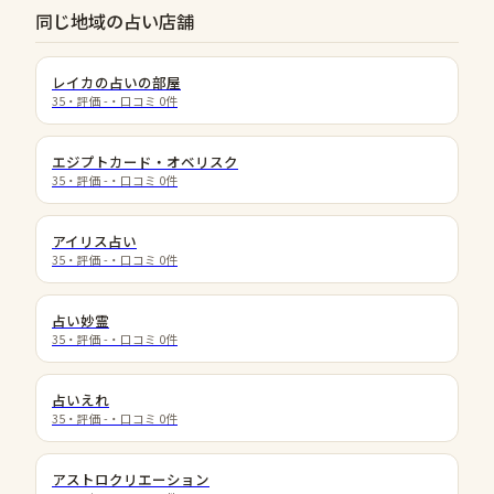
同じ地域の占い店舗
レイカの占いの部屋
35
・評価
-
・口コミ
0
件
エジプトカード・オベリスク
35
・評価
-
・口コミ
0
件
アイリス占い
35
・評価
-
・口コミ
0
件
占い妙霊
35
・評価
-
・口コミ
0
件
占いえれ
35
・評価
-
・口コミ
0
件
アストロクリエーション