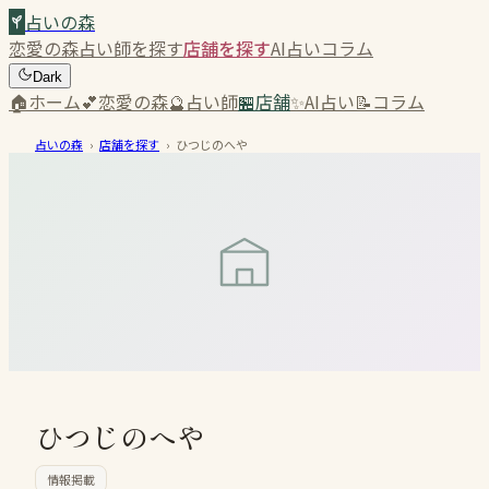
占いの森
恋愛の森
占い師を探す
店舗を探す
AI占い
コラム
Dark
🏠
ホーム
💕
恋愛の森
🔮
占い師
🏪
店舗
✨
AI占い
📝
コラム
占いの森
›
店舗を探す
›
ひつじのへや
ひつじのへや
情報掲載