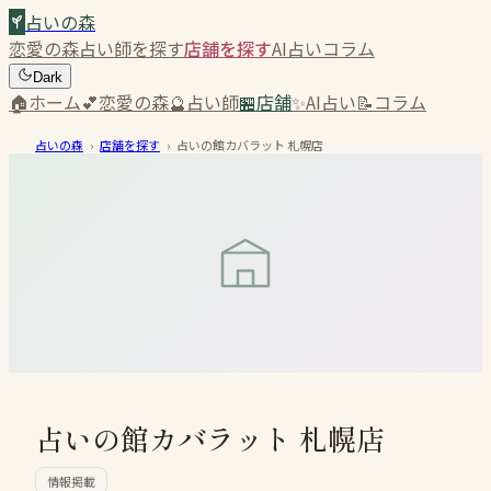
占いの森
恋愛の森
占い師を探す
店舗を探す
AI占い
コラム
Dark
🏠
ホーム
💕
恋愛の森
🔮
占い師
🏪
店舗
✨
AI占い
📝
コラム
占いの森
›
店舗を探す
›
占いの館カバラット 札幌店
占いの館カバラット 札幌店
情報掲載