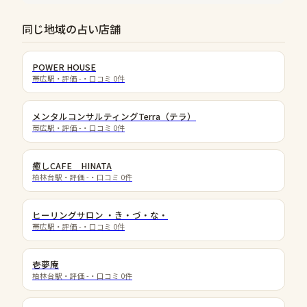
同じ地域の占い店舗
POWER HOUSE
帯広駅
・評価
-
・口コミ
0
件
メンタルコンサルティングTerra（テラ）
帯広駅
・評価
-
・口コミ
0
件
癒しCAFE HINATA
柏林台駅
・評価
-
・口コミ
0
件
ヒーリングサロン ・き・づ・な・
帯広駅
・評価
-
・口コミ
0
件
壱夢庵
柏林台駅
・評価
-
・口コミ
0
件