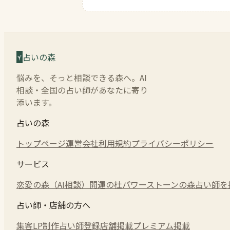
占いの森
悩みを、そっと相談できる森へ。AI
相談・全国の占い師があなたに寄り
添います。
占いの森
トップページ
運営会社
利用規約
プライバシーポリシー
サービス
恋愛の森（AI相談）
開運の杜
パワーストーンの森
占い師を
占い師・店舗の方へ
集客LP制作
占い師登録
店舗掲載
プレミアム掲載