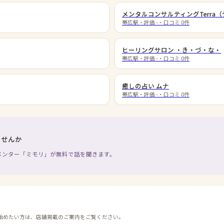
メンタルコンサルティングTerra
帯広駅
・評価
-
・口コミ
0
件
ヒーリングサロン ・き・づ・な・
帯広駅
・評価
-
・口コミ
0
件
癒しの占い ムナ
帯広駅
・評価
-
・口コミ
0
件
ませんか
メンター「ミモリ」が無料で話を聞きます。
始めたい方は、店舗掲載のご案内をご覧ください。