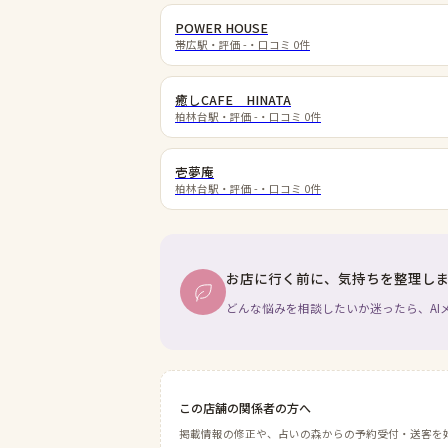
POWER HOUSE
帯広駅
・評価
-
・口コミ
0
件
癒しCAFE HINATA
柏林台駅
・評価
-
・口コミ
0
件
壱夢庵
柏林台駅
・評価
-
・口コミ
0
件
お店に行く前に、気持ちを整理し
どんな悩みを相談したいか迷ったら、AI
この店舗の関係者の方へ
掲載情報の修正や、占いの森からの予約受付・送客を