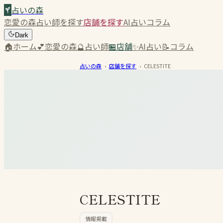
占いの森
恋愛の森
占い師を探す
店舗を探す
AI占い
コラム
Dark
🏠
ホーム
💕
恋愛の森
🔮
占い師
🏪
店舗
✨
AI占い
📝
コラム
占いの森
›
店舗を探す
›
CELESTITE
CELESTITE
情報掲載