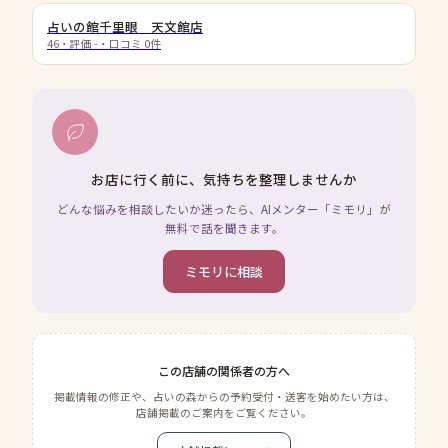
占いの館千里眼 天文館店
46
・評価
-
・口コミ
0
件
お店に行く前に、気持ちを整理しませんか
どんな悩みを相談したいか迷ったら、AIメンター「ミモリ」が
無料で話を聞きます。
ミモリに相談
この店舗の関係者の方へ
掲載情報の修正や、占いの森からの予約受付・送客を始めたい方は、
店舗掲載のご案内をご覧ください。