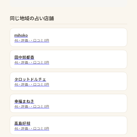
同じ地域の占い店舗
mihoko
46
・評価
-
・口コミ
0
件
田中努都香
46
・評価
-
・口コミ
0
件
タロットドルチェ
46
・評価
-
・口コミ
0
件
幸福まねき
46
・評価
-
・口コミ
0
件
高島好枝
46
・評価
-
・口コミ
0
件