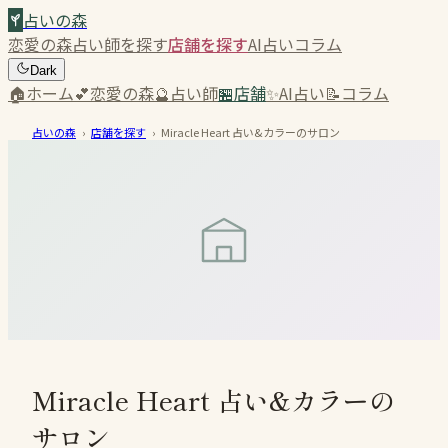
占いの森
恋愛の森
占い師を探す
店舗を探す
AI占い
コラム
Dark
🏠
ホーム
💕
恋愛の森
🔮
占い師
🏪
店舗
✨
AI占い
📝
コラム
占いの森
›
店舗を探す
›
Miracle Heart 占い&カラーのサロン
Miracle Heart 占い&カラーの
サロン