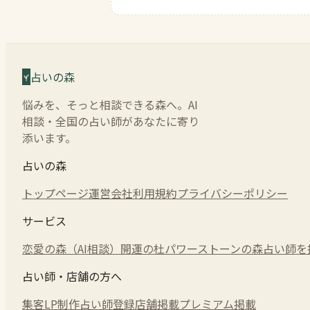
占いの森
悩みを、そっと相談できる森へ。AI
相談・全国の占い師があなたに寄り
添います。
占いの森
トップページ
運営会社
利用規約
プライバシーポリシー
サービス
恋愛の森（AI相談）
開運の杜
パワーストーンの森
占い師を
占い師・店舗の方へ
集客LP制作
占い師登録
店舗掲載
プレミアム掲載