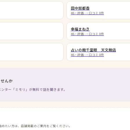
田中努都香
46
・評価
-
・口コミ
0
件
幸福まねき
46
・評価
-
・口コミ
0
件
占いの館千里眼 天文館店
46
・評価
-
・口コミ
0
件
ませんか
メンター「ミモリ」が無料で話を聞きます。
始めたい方は、店舗掲載のご案内をご覧ください。