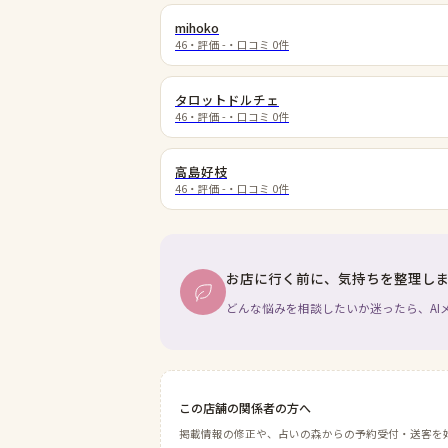
mihoko
46
・評価
-
・口コミ
0
件
タロットドルチェ
46
・評価
-
・口コミ
0
件
高島好枝
46
・評価
-
・口コミ
0
件
お店に行く前に、気持ちを整理し
どんな悩みを相談したいか迷ったら、AI
この店舗の関係者の方へ
掲載情報の修正や、占いの森からの予約受付・送客を