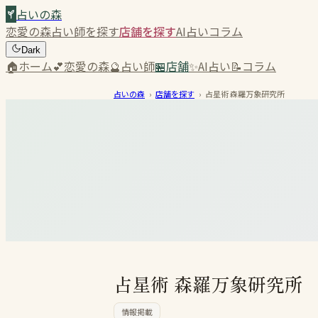
占いの森
恋愛の森
占い師を探す
店舗を探す
AI占い
コラム
Dark
🏠
ホーム
💕
恋愛の森
🔮
占い師
🏪
店舗
✨
AI占い
📝
コラム
占いの森
›
店舗を探す
›
占星術 森羅万象研究所
占星術 森羅万象研究所
情報掲載