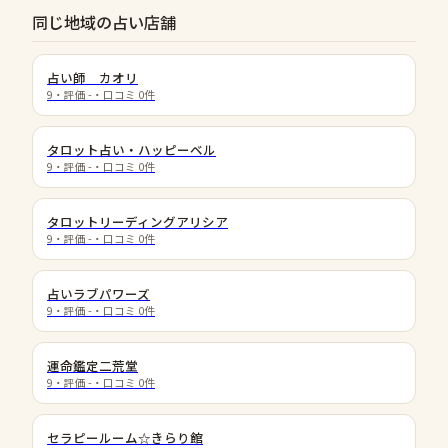
同じ地域の占い店舗
占い師 カオリ
9
・評価
-
・口コミ
0
件
タロット占い・ハッピーベル
9
・評価
-
・口コミ
0
件
タロットリーディングアリシア
9
・評価
-
・口コミ
0
件
占いラブパワーズ
9
・評価
-
・口コミ
0
件
運命鑑定二荒堂
9
・評価
-
・口コミ
0
件
セラピールーム☆きらり館