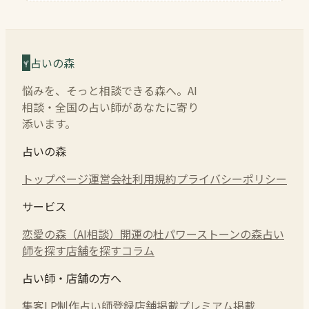
占いの森
悩みを、そっと相談できる森へ。AI
相談・全国の占い師があなたに寄り
添います。
占いの森
トップページ
運営会社
利用規約
プライバシーポリシー
サービス
恋愛の森（AI相談）
開運の杜
パワーストーンの森
占い
師を探す
店舗を探す
コラム
占い師・店舗の方へ
集客LP制作
占い師登録
店舗掲載
プレミアム掲載