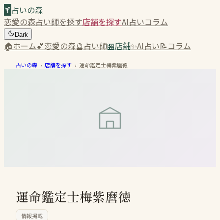
占いの森
恋愛の森
占い師を探す
店舗を探す
AI占い
コラム
Dark
🏠
ホーム
💕
恋愛の森
🔮
占い師
🏪
店舗
✨
AI占い
📝
コラム
占いの森
›
店舗を探す
›
運命鑑定士梅紫麿徳
運命鑑定士梅紫麿徳
情報掲載