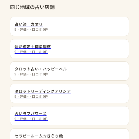
同じ地域の占い店舗
占い師 カオリ
9
・評価
-
・口コミ
0
件
運命鑑定士梅紫麿徳
9
・評価
-
・口コミ
0
件
タロット占い・ハッピーベル
9
・評価
-
・口コミ
0
件
タロットリーディングアリシア
9
・評価
-
・口コミ
0
件
占いラブパワーズ
9
・評価
-
・口コミ
0
件
セラピールーム☆きらり館