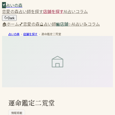
占いの森
恋愛の森
占い師を探す
店舗を探す
AI占い
コラム
Dark
🏠
ホーム
💕
恋愛の森
🔮
占い師
🏪
店舗
✨
AI占い
📝
コラム
占いの森
›
店舗を探す
›
運命鑑定二荒堂
運命鑑定二荒堂
情報掲載