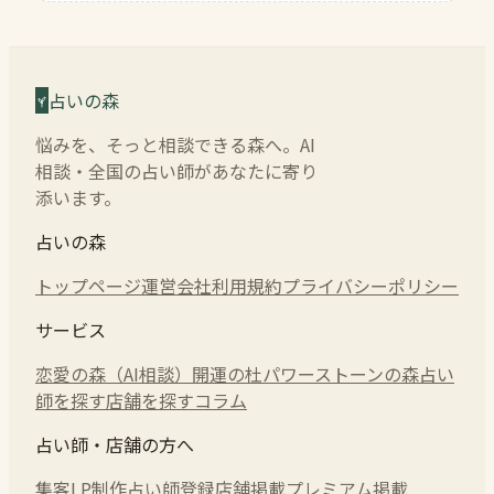
占いの森
悩みを、そっと相談できる森へ。AI
相談・全国の占い師があなたに寄り
添います。
占いの森
トップページ
運営会社
利用規約
プライバシーポリシー
サービス
恋愛の森（AI相談）
開運の杜
パワーストーンの森
占い
師を探す
店舗を探す
コラム
占い師・店舗の方へ
集客LP制作
占い師登録
店舗掲載
プレミアム掲載