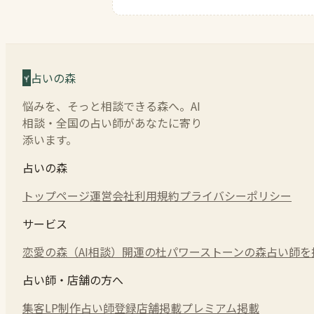
占いの森
悩みを、そっと相談できる森へ。AI
相談・全国の占い師があなたに寄り
添います。
占いの森
トップページ
運営会社
利用規約
プライバシーポリシー
サービス
恋愛の森（AI相談）
開運の杜
パワーストーンの森
占い師を
占い師・店舗の方へ
集客LP制作
占い師登録
店舗掲載
プレミアム掲載