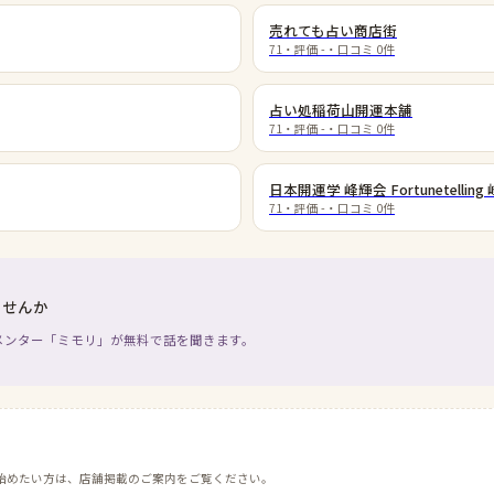
売れても占い商店街
71
・評価
-
・口コミ
0
件
占い処稲荷山開運本舗
71
・評価
-
・口コミ
0
件
日本開運学 峰輝会 Fortunetelling 
71
・評価
-
・口コミ
0
件
ませんか
メンター「ミモリ」が無料で話を聞きます。
始めたい方は、店舗掲載のご案内をご覧ください。