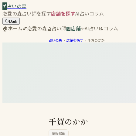
占いの森
恋愛の森
占い師を探す
店舗を探す
AI占い
コラム
Dark
🏠
ホーム
💕
恋愛の森
🔮
占い師
🏪
店舗
✨
AI占い
📝
コラム
占いの森
›
店舗を探す
›
千賀のかか
千賀のかか
情報掲載