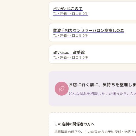
占い処･ねこのて
71
・評価
-
・口コミ
0
件
難波手相カウンセラーバロン章癒しの森
71
・評価
-
・口コミ
0
件
占い天三 占夢館
71
・評価
-
・口コミ
0
件
お店に行く前に、気持ちを整理し
どんな悩みを相談したいか迷ったら、AI
この店舗の関係者の方へ
掲載情報の修正や、占いの森からの予約受付・送客を