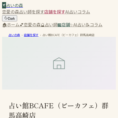
占いの森
恋愛の森
占い師を探す
店舗を探す
AI占い
コラム
Dark
🏠
ホーム
💕
恋愛の森
🔮
占い師
🏪
店舗
✨
AI占い
📝
コラム
占いの森
›
店舗を探す
›
占い館BCAFE（ビーカフェ）群馬高崎店
占い館BCAFE（ビーカフェ）群
馬高崎店