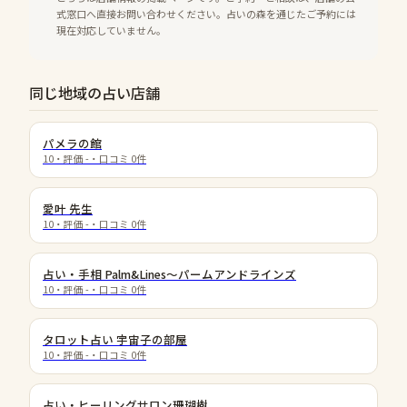
式窓口へ直接お問い合わせください。占いの森を通じたご予約には
現在対応していません。
同じ地域の占い店舗
パメラの館
10
・評価
-
・口コミ
0
件
愛叶 先生
10
・評価
-
・口コミ
0
件
占い・手相 Palm&Lines～パームアンドラインズ
10
・評価
-
・口コミ
0
件
タロット占い 宇宙子の部屋
10
・評価
-
・口コミ
0
件
占い・ヒーリングサロン珊瑚樹