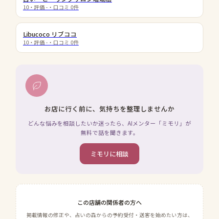
10
・評価
-
・口コミ
0
件
Libucoco リブココ
10
・評価
-
・口コミ
0
件
お店に行く前に、気持ちを整理しませんか
どんな悩みを相談したいか迷ったら、AIメンター「ミモリ」が
無料で話を聞きます。
ミモリに相談
この店舗の関係者の方へ
掲載情報の修正や、占いの森からの予約受付・送客を始めたい方は、