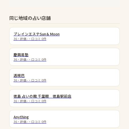
同じ地域の占い店舗
ブレインエステSun＆Moon
36
・評価
-
・口コミ
0
件
慶興易塾
36
・評価
-
・口コミ
0
件
透視巴
36
・評価
-
・口コミ
0
件
徳島 占いの館 千里眼 徳島駅前店
36
・評価
-
・口コミ
0
件
Anything
36
・評価
-
・口コミ
0
件