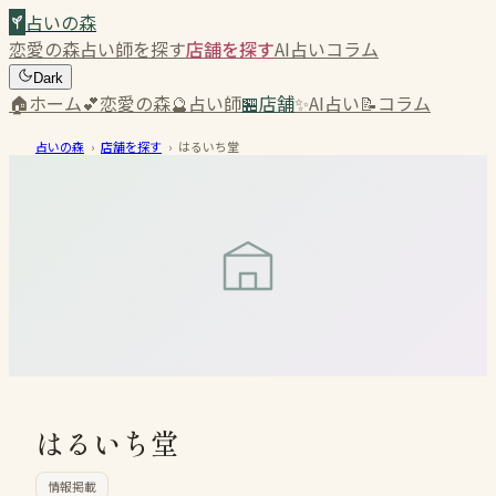
占いの森
恋愛の森
占い師を探す
店舗を探す
AI占い
コラム
Dark
🏠
ホーム
💕
恋愛の森
🔮
占い師
🏪
店舗
✨
AI占い
📝
コラム
占いの森
›
店舗を探す
›
はるいち堂
はるいち堂
情報掲載