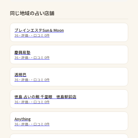
同じ地域の占い店舗
ブレインエステSun＆Moon
36
・評価
-
・口コミ
0
件
慶興易塾
36
・評価
-
・口コミ
0
件
透視巴
36
・評価
-
・口コミ
0
件
徳島 占いの館 千里眼 徳島駅前店
36
・評価
-
・口コミ
0
件
Anything
36
・評価
-
・口コミ
0
件