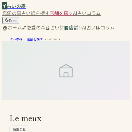
占いの森
恋愛の森
占い師を探す
店舗を探す
AI占い
コラム
Dark
🏠
ホーム
💕
恋愛の森
🔮
占い師
🏪
店舗
✨
AI占い
📝
コラム
占いの森
›
店舗を探す
›
Le meux
Le meux
情報掲載