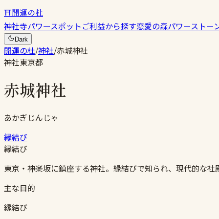
⛩
開運の杜
神社
寺
パワースポット
ご利益から探す
恋愛の森
パワーストー
Dark
開運の杜
/
神社
/
赤城神社
神社
東京都
赤城神社
あかぎじんじゃ
縁結び
縁結び
東京・神楽坂に鎮座する神社。縁結びで知られ、現代的な社
主な目的
縁結び