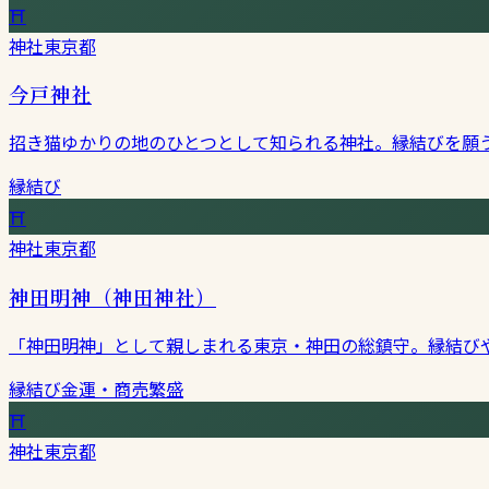
⛩
神社
東京都
今戸神社
招き猫ゆかりの地のひとつとして知られる神社。縁結びを願
縁結び
⛩
神社
東京都
神田明神（神田神社）
「神田明神」として親しまれる東京・神田の総鎮守。縁結び
縁結び
金運・商売繁盛
⛩
神社
東京都