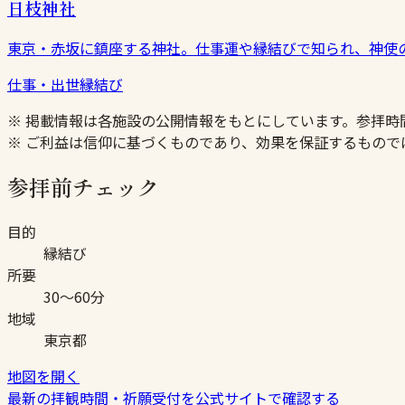
日枝神社
東京・赤坂に鎮座する神社。仕事運や縁結びで知られ、神使
仕事・出世
縁結び
※ 掲載情報は各施設の公開情報をもとにしています。参拝
※ ご利益は信仰に基づくものであり、効果を保証するもので
参拝前チェック
目的
縁結び
所要
30〜60分
地域
東京都
地図を開く
最新の拝観時間・祈願受付を公式サイトで確認する