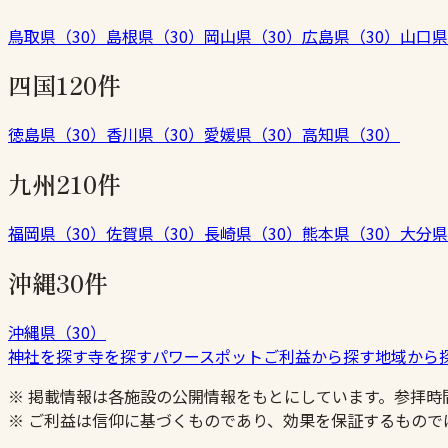
鳥取県
（
30
）
島根県
（
30
）
岡山県
（
30
）
広島県
（
30
）
山口県
四国
120件
徳島県
（
30
）
香川県
（
30
）
愛媛県
（
30
）
高知県
（
30
）
九州
210件
福岡県
（
30
）
佐賀県
（
30
）
長崎県
（
30
）
熊本県
（
30
）
大分県
沖縄
30件
沖縄県
（
30
）
神社を探す
寺を探す
パワースポット
ご利益から探す
地域から
※ 掲載情報は各施設の公開情報をもとにしています。参拝
※ ご利益は信仰に基づくものであり、効果を保証するもので