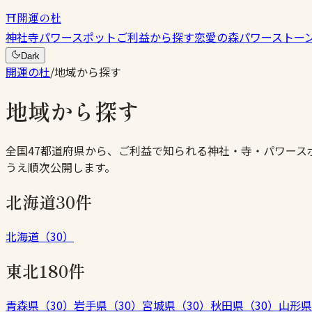
⛩
開運の杜
神社
寺
パワースポット
ご利益から探す
恋愛の森
パワーストー
Dark
開運の杜
/
地域から探す
地域から探す
全国47都道府県から、ご利益で知られる神社・寺・パワース
うえ順次公開します。
北海道
30件
北海道
（
30
）
東北
180件
青森県
（
30
）
岩手県
（
30
）
宮城県
（
30
）
秋田県
（
30
）
山形県