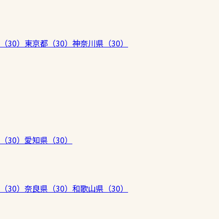
（
30
）
東京都
（
30
）
神奈川県
（
30
）
（
30
）
愛知県
（
30
）
（
30
）
奈良県
（
30
）
和歌山県
（
30
）