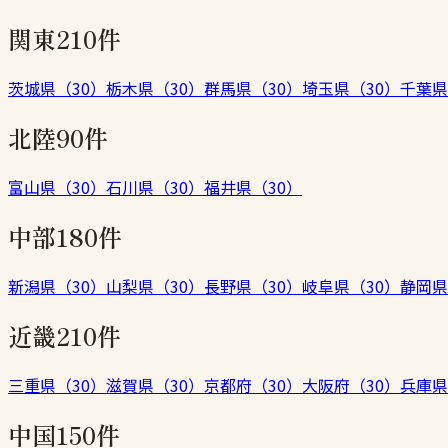
関東
210件
茨城県
（
30
）
栃木県
（
30
）
群馬県
（
30
）
埼玉県
（
30
）
千葉県
北陸
90件
富山県
（
30
）
石川県
（
30
）
福井県
（
30
）
中部
180件
新潟県
（
30
）
山梨県
（
30
）
長野県
（
30
）
岐阜県
（
30
）
静岡県
近畿
210件
三重県
（
30
）
滋賀県
（
30
）
京都府
（
30
）
大阪府
（
30
）
兵庫県
中国
150件