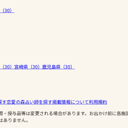
（
30
）
（
30
）
宮崎県
（
30
）
鹿児島県
（
30
）
探す
恋愛の森
占い師を探す
掲載情報について
利用規約
時間・授与品等は変更される場合があります。お出かけ前に各施
はありません。