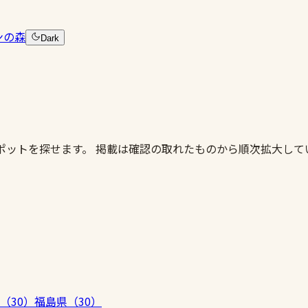
ンの森
Dark
ポットを探せます。 掲載は確認の取れたものから順次拡大し
（
30
）
福島県
（
30
）