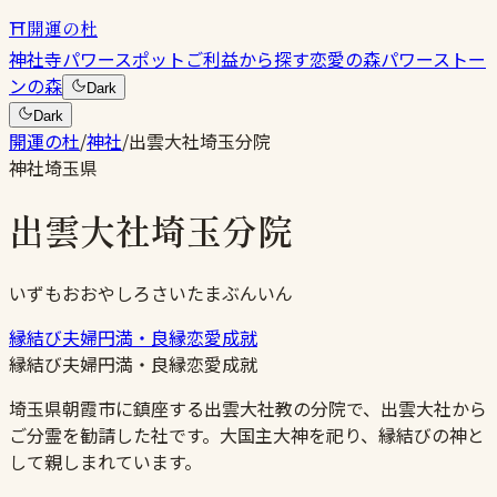
⛩
開運の杜
神社
寺
パワースポット
ご利益から探す
恋愛の森
パワーストー
ンの森
Dark
Dark
開運の杜
/
神社
/
出雲大社埼玉分院
神社
埼玉県
出雲大社埼玉分院
いずもおおやしろさいたまぶんいん
縁結び
夫婦円満・良縁
恋愛成就
縁結び
夫婦円満・良縁
恋愛成就
埼玉県朝霞市に鎮座する出雲大社教の分院で、出雲大社から
ご分霊を勧請した社です。大国主大神を祀り、縁結びの神と
して親しまれています。