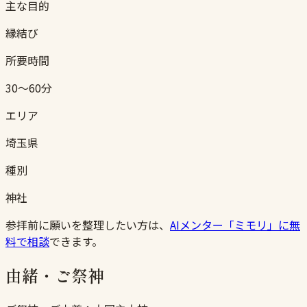
主な目的
縁結び
所要時間
30〜60分
エリア
埼玉県
種別
神社
参拝前に願いを整理したい方は、
AIメンター「ミモリ」に無
料で相談
できます。
由緒・ご祭神