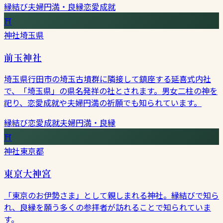
縁結び
夫婦円満・良縁
恋愛成就
⛩
神社
埼玉県
前玉神社
埼玉県行田市の埼玉古墳群に隣接して鎮座する延喜式内社
で、「埼玉県」の県名発祥の社とされます。男女二柱の神を
祀り、恋愛成就や夫婦円満の祈願でも知られています。
縁結び
恋愛成就
夫婦円満・良縁
⛩
神社
東京都
東京大神宮
「東京のお伊勢さま」として親しまれる神社。縁結びで知ら
れ、良縁を願う多くの参拝者が訪れることで知られていま
す。