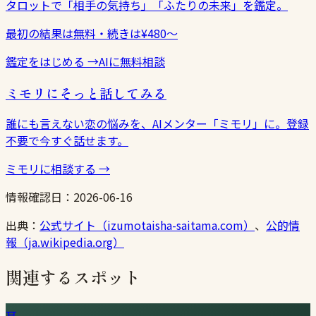
タロットで「相手の気持ち」「ふたりの未来」を鑑定。
最初の結果は無料・続きは¥480〜
鑑定をはじめる
→
AIに無料相談
ミモリにそっと話してみる
誰にも言えない恋の悩みを、AIメンター「ミモリ」に。登録
不要で今すぐ話せます。
ミモリに相談する
→
情報確認日：
2026-06-16
出典：
公式サイト（izumotaisha-saitama.com）
、
公的情
報（ja.wikipedia.org）
関連するスポット
⛩