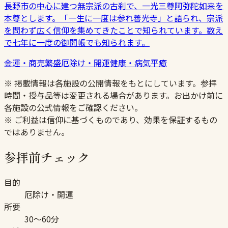
長野市の中心に建つ無宗派の古刹で、一光三尊阿弥陀如来を
本尊とします。「一生に一度は参れ善光寺」と語られ、宗派
を問わず広く信仰を集めてきたことで知られています。数え
で七年に一度の御開帳でも知られます。
金運・商売繁盛
厄除け・開運
健康・病気平癒
※ 掲載情報は各施設の公開情報をもとにしています。参拝
時間・授与品等は変更される場合があります。お出かけ前に
各施設の公式情報をご確認ください。
※ ご利益は信仰に基づくものであり、効果を保証するもの
ではありません。
参拝前チェック
目的
厄除け・開運
所要
30〜60分