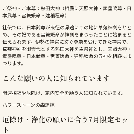
ご祭神・ご本尊：
熱田大神（相殿に天照大神・素盞嗚尊・日
本武尊・宮簀媛命・建稲種命）
社伝では、日本武尊が東征の帰途にこの地に草薙神剣をとど
め、その妃である宮簀媛命が神剣をまつったことに始まると
伝えられます。伊勢の神宮に次ぐ尊崇を受けてきた神宮で、
草薙神剣を御霊代とする熱田大神を主祭神とし、天照大神・
素盞嗚尊・日本武尊・宮簀媛命・建稲種命の五神を相殿にま
つります。
こんな願いの人に知られています
開運招福や厄除け、家内安全を願う人に知られています。
パワーストーンの森連携
厄除け・浄化の願いに合う7月限定セッ
ト