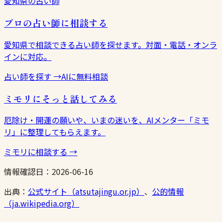
愛知県の占い師
プロの占い師に相談する
愛知県で相談できる占い師を探せます。対面・電話・オンラ
インに対応。
占い師を探す
→
AIに無料相談
ミモリにそっと話してみる
厄除け・開運の願いや、いまの迷いを、AIメンター「ミモ
リ」に整理してもらえます。
ミモリに相談する
→
情報確認日：
2026-06-16
出典：
公式サイト（atsutajingu.or.jp）
、
公的情報
（ja.wikipedia.org）