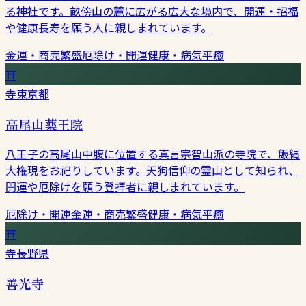
る神社です。畝傍山の麓に広がる広大な境内で、開運・招福
や健康長寿を願う人に親しまれています。
金運・商売繁盛
厄除け・開運
健康・病気平癒
⛩
寺
東京都
高尾山薬王院
八王子の高尾山中腹に位置する真言宗智山派の寺院で、飯縄
大権現をお祀りしています。天狗信仰の霊山として知られ、
開運や厄除けを願う登拝者に親しまれています。
厄除け・開運
金運・商売繁盛
健康・病気平癒
⛩
寺
長野県
善光寺