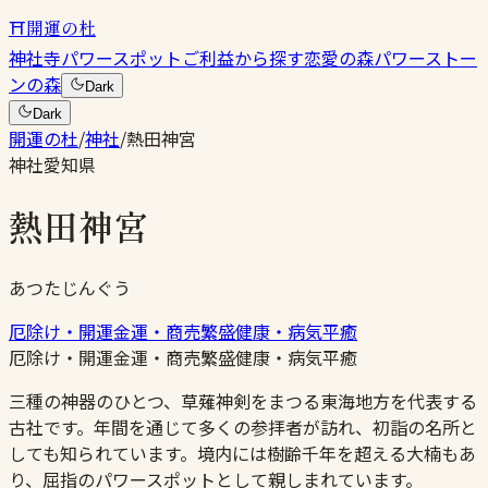
⛩
開運の杜
神社
寺
パワースポット
ご利益から探す
恋愛の森
パワーストー
ンの森
Dark
Dark
開運の杜
/
神社
/
熱田神宮
神社
愛知県
熱田神宮
あつたじんぐう
厄除け・開運
金運・商売繁盛
健康・病気平癒
厄除け・開運
金運・商売繁盛
健康・病気平癒
三種の神器のひとつ、草薙神剣をまつる東海地方を代表する
古社です。年間を通じて多くの参拝者が訪れ、初詣の名所と
しても知られています。境内には樹齢千年を超える大楠もあ
り、屈指のパワースポットとして親しまれています。