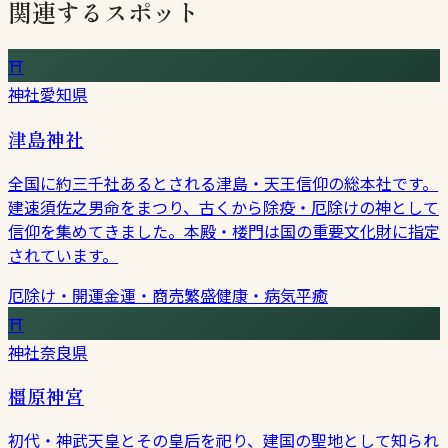
関連するスポット
⛩
神社
愛知県
津島神社
全国に約三千社あるとされる津島・天王信仰の総本社です。
建速須佐之男命をまつり、古くから除疫・厄除けの神として
信仰を集めてきました。本殿・楼門は国の重要文化財に指定
されています。
厄除け・開運
金運・商売繁盛
健康・病気平癒
⛩
神社
奈良県
橿原神宮
初代・神武天皇とその皇后を祀り、建国の聖地として知られ