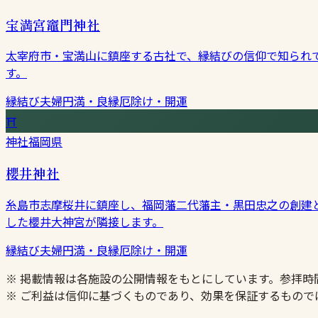
宝満宮竈門神社
太宰府市・宝満山に鎮座する古社で、縁結びの信仰で知られ
す。
縁結び
夫婦円満・良縁
厄除け・開運
⛩
神社
福岡県
櫻井神社
糸島市志摩桜井に鎮座し、福岡藩二代藩主・黒田忠之の創建
した櫻井大神宮が隣接します。
縁結び
夫婦円満・良縁
厄除け・開運
※ 掲載情報は各施設の公開情報をもとにしています。参拝
※ ご利益は信仰に基づくものであり、効果を保証するもので