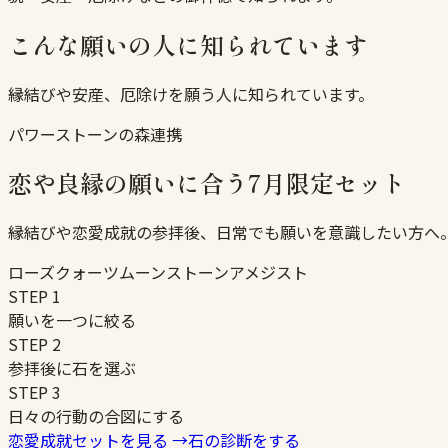
こんな願いの人に知られています
縁結びや安産、厄除けを願う人に知られています。
パワーストーンの森連携
恋や良縁の願いに合う7月限定セット
縁結びや恋愛成就の参拝後、日常でも願いを意識したい方へ
ローズクォーツ
ムーンストーン
アメジスト
STEP
1
願いを一つに絞る
STEP
2
参拝後に石を選ぶ
STEP
3
日々の行動の合図にする
恋愛成就セットを見る
→
石の診断をする