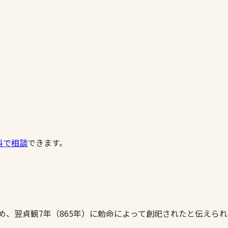
料で相談
できます。
ため、翌貞観7年（865年）に勅命によって創祀されたと伝え