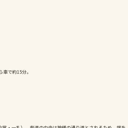
ら車で約15分。
合掌・一礼）。参道の中央は神様の通り道とされるため、端を