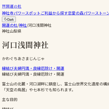
⛩
開運の杜
神社
寺
パワースポット
ご利益から探す
恋愛の森
パワーストー
Dark
開運の杜
/
神社
/
河口浅間神社
神社
山梨県
河口浅間神社
かわぐちあさまじんじゃ
縁結び
夫婦円満・良縁
厄除け・開運
縁結び
夫婦円満・良縁
厄除け・開運
富士山の北麓・河口湖畔に鎮座し、富士山世界文化遺産の構
「天空の鳥居」や七本杉でも知られます。
主な目的
縁結び