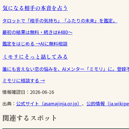
気になる相手の本音を占う
タロットで「相手の気持ち」「ふたりの未来」を鑑定。
最初の結果は無料・続きは¥480〜
鑑定をはじめる
→
AIに無料相談
ミモリにそっと話してみる
誰にも言えない恋の悩みを、AIメンター「ミモリ」に。登録
ミモリに相談する
→
情報確認日：
2026-06-16
出典：
公式サイト（asamajinja.or.jp）
、
公的情報（ja.wikiped
関連するスポット