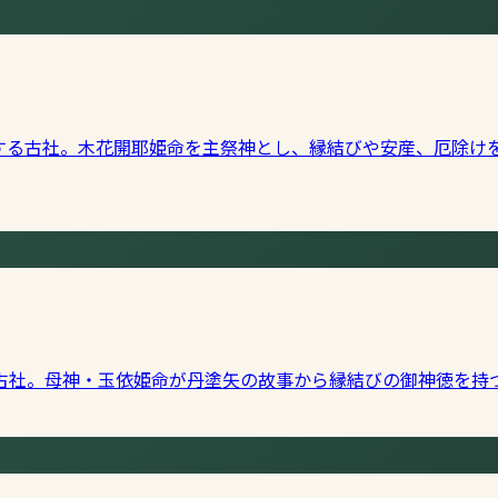
する古社。木花開耶姫命を主祭神とし、縁結びや安産、厄除け
古社。母神・玉依姫命が丹塗矢の故事から縁結びの御神徳を持