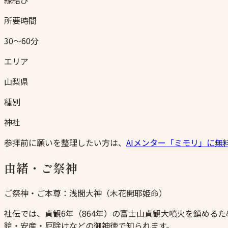
所要時間
30〜60分
エリア
山梨県
種別
神社
参拝前に願いを整理したい方は、
AIメンター「ミモリ」に無
由緒・ご祭神
ご祭神・ご本尊：
浅間大神（木花開耶姫命）
社伝では、貞観6年（864年）の富士山貞観大噴火を鎮める
貌・安産・厄除けなどの御神徳で知られます。