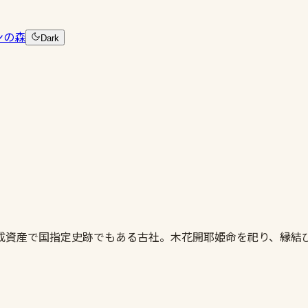
ンの森
Dark
成資産で国指定史跡でもある古社。木花開耶姫命を祀り、縁結