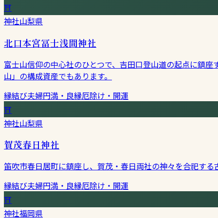
⛩
神社
山梨県
北口本宮冨士浅間神社
富士山信仰の中心社のひとつで、吉田口登山道の起点に鎮座
山」の構成資産でもあります。
縁結び
夫婦円満・良縁
厄除け・開運
⛩
神社
山梨県
賀茂春日神社
笛吹市春日居町に鎮座し、賀茂・春日両社の神々を合祀する
縁結び
夫婦円満・良縁
厄除け・開運
⛩
神社
福岡県