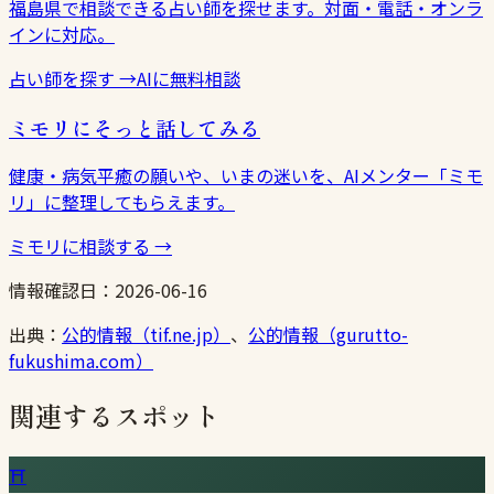
福島県で相談できる占い師を探せます。対面・電話・オンラ
インに対応。
占い師を探す
→
AIに無料相談
ミモリにそっと話してみる
健康・病気平癒の願いや、いまの迷いを、AIメンター「ミモ
リ」に整理してもらえます。
ミモリに相談する
→
情報確認日：
2026-06-16
出典：
公的情報（tif.ne.jp）
、
公的情報（gurutto-
fukushima.com）
関連するスポット
⛩