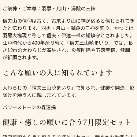
ご祭神・ご本尊：
羽黒・月山・湯殿の三神
信夫山の信仰は古く、古来より山に神が宿ると信じられてき
たと伝わります。羽黒・月山・湯殿の三神を祀り、かつては
羽黒大権現と称して信夫・伊達一帯の総鎮守とされました。
江戸時代から400年余り続く「信夫三山暁まいり」では、長
さ12mの大わらじが奉納され、災疫防除や五穀豊穣、健脚
が祈願されます。
こんな願いの人に知られています
大わらじの「信夫三山暁まいり」で知られ、健脚や開運、厄
除けを願う人に親しまれています。
パワーストーンの森連携
健康・癒しの願いに合う7月限定セット