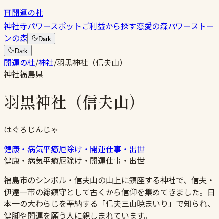
⛩
開運の杜
神社
寺
パワースポット
ご利益から探す
恋愛の森
パワーストー
ンの森
Dark
Dark
開運の杜
/
神社
/
羽黒神社（信夫山）
神社
福島県
羽黒神社（信夫山）
はぐろじんじゃ
健康・病気平癒
厄除け・開運
仕事・出世
健康・病気平癒
厄除け・開運
仕事・出世
福島市のシンボル・信夫山の山上に鎮座する神社で、信夫・
伊達一帯の総鎮守として古くから信仰を集めてきました。日
本一の大わらじを奉納する「信夫三山暁まいり」で知られ、
健脚や開運を願う人に親しまれています。