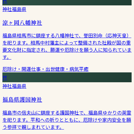
⛩
神社
福島県
涼ヶ岡八幡神社
福島県相馬市に鎮座する八幡神社で、誉田別命（応神天皇）
を祀ります。相馬中村藩主によって整備された社殿が国の重
要文化財に指定され、勝運や厄除けを願う人に知られていま
す。
厄除け・開運
仕事・出世
健康・病気平癒
⛩
神社
福島県
福島県護国神社
福島市の信夫山に鎮座する護国神社で、福島県ゆかりの英霊
を祀ります。平和への祈りとともに、厄除けや家内安全を願
う参拝で親しまれています。