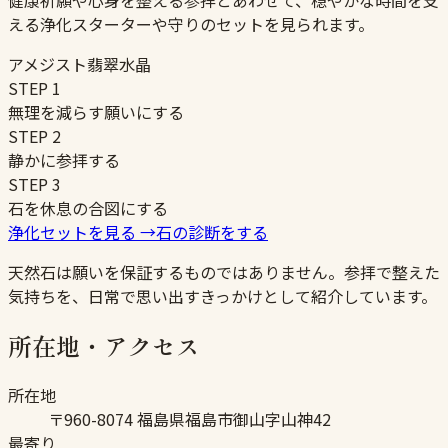
健康祈願や心身を整える参拝とあわせて、穏やかな時間を支
える浄化スターターや守りのセットを見られます。
アメジスト
翡翠
水晶
STEP
1
無理を減らす願いにする
STEP
2
静かに参拝する
STEP
3
石を休息の合図にする
浄化セットを見る
→
石の診断をする
天然石は願いを保証するものではありません。参拝で整えた
気持ちを、日常で思い出すきっかけとして紹介しています。
所在地・アクセス
所在地
〒960-8074 福島県福島市御山字山神42
最寄り