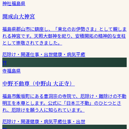
神社
福島県
開成山大神宮
福島県郡山市に鎮座し、「東北のお伊勢さま」として親しま
れる神宮です。天照大御神を祀り、安積開拓の精神的な支柱
として崇敬されてきました。
厄除け・開運
仕事・出世
健康・病気平癒
⛩
寺
福島県
中野不動尊（中野山 大正寺）
福島市飯坂町にある曹洞宗の寺院で、厄除け・難除けの不動
明王を本尊とします。公式に「日本三不動」のひとつとさ
れ、厄除けを願う人に知られています。
厄除け・開運
健康・病気平癒
仕事・出世