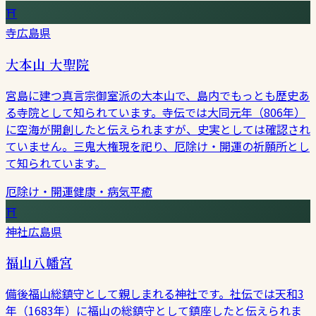
⛩
寺
広島県
大本山 大聖院
宮島に建つ真言宗御室派の大本山で、島内でもっとも歴史あ
る寺院として知られています。寺伝では大同元年（806年）
に空海が開創したと伝えられますが、史実としては確認され
ていません。三鬼大権現を祀り、厄除け・開運の祈願所とし
て知られています。
厄除け・開運
健康・病気平癒
⛩
神社
広島県
福山八幡宮
備後福山総鎮守として親しまれる神社です。社伝では天和3
年（1683年）に福山の総鎮守として鎮座したと伝えられま