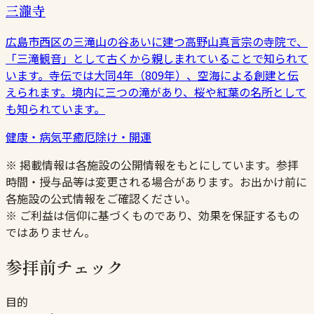
三瀧寺
広島市西区の三滝山の谷あいに建つ高野山真言宗の寺院で、
「三滝観音」として古くから親しまれていることで知られて
います。寺伝では大同4年（809年）、空海による創建と伝
えられます。境内に三つの滝があり、桜や紅葉の名所として
も知られています。
健康・病気平癒
厄除け・開運
※ 掲載情報は各施設の公開情報をもとにしています。参拝
時間・授与品等は変更される場合があります。お出かけ前に
各施設の公式情報をご確認ください。
※ ご利益は信仰に基づくものであり、効果を保証するもの
ではありません。
参拝前チェック
目的