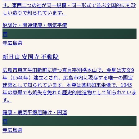
す。東西二つの社が同一規模・同一形式で並ぶ全国的にも珍
しい造りで知られています。
厄除け・開運
健康・病気平癒
⛩
寺
広島県
新日山 安国寺 不動院
広島市東区牛田新町に建つ真言宗別格本山で、金堂は天文9
年（1540年）建立とされ、広島市内に現存する唯一の国宝
建築として知られています。本尊は薬師如来坐像で、1945
年の原爆でも焼失を免れた歴史的建造物として知られていま
す。
健康・病気平癒
厄除け・開運
⛩
寺
広島県