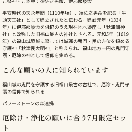
ご祭神・ご本尊：
須佐之男命、伊邪那岐命
平安時代の天永年間（1110年頃）、須佐之男命を祀る「牛
頭天王社」として建立されたと伝わる。建武元年（1334
年）に伊邪那岐命を併祀のうえ現在地へ遷座し「秋津洲神
社」と改称した旧福山最古の神社とされる。元和5年（1619
年）の福山城築城に際しては城郭の鬼門・艮の方位を鎮める
守護神「秋津艮大明神」と称えられ、福山地方一円の鬼門守
護・厄除の神として信仰を集める。
こんな願いの人に知られています
福山城の鬼門を守護する旧福山最古の古社で、厄除・鬼門守
護の信仰で知られる
パワーストーンの森連携
厄除け・浄化の願いに合う7月限定セッ
ト