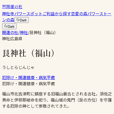
⛩
開運の杜
神社
寺
パワースポット
ご利益から探す
恋愛の森
パワーストー
ンの森
Dark
Dark
開運の杜
/
神社
/
艮神社（福山）
神社
広島県
艮神社（福山）
うしとらじんじゃ
厄除け・開運
健康・病気平癒
厄除け・開運
健康・病気平癒
福山市北吉津町に鎮座する旧福山最古とされる古社。須佐之
男命と伊邪那岐命を祀り、福山城の鬼門（艮の方位）を守護
する厄除の神として崇敬されてきた。