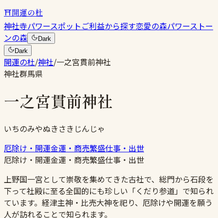
⛩
開運の杜
神社
寺
パワースポット
ご利益から探す
恋愛の森
パワーストー
ンの森
Dark
Dark
開運の杜
/
神社
/
一之宮貫前神社
神社
群馬県
一之宮貫前神社
いちのみやぬきさきじんじゃ
厄除け・開運
金運・商売繁盛
仕事・出世
厄除け・開運
金運・商売繁盛
仕事・出世
上野国一宮として崇敬を集めてきた古社で、総門から石段を
下って社殿に至る全国的にも珍しい「くだり参道」で知られ
ています。経津主神・比売大神を祀り、厄除けや開運を願う
人が訪れることで知られます。