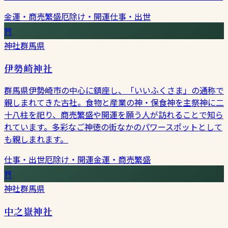
金運・商売繁盛
厄除け・開運
仕事・出世
⛩
神社
群馬県
伊勢崎神社
群馬県伊勢崎市の中心に鎮座し、「いいふくさま」の通称で
親しまれてきた古社。食物と産業の神・保食神を主祭神に二
十八柱を祀り、商売繁盛や開運を願う人が訪れることで知ら
れています。多彩なご神徳の街なかのパワースポットとして
も親しまれます。
仕事・出世
厄除け・開運
金運・商売繁盛
⛩
神社
群馬県
中之嶽神社