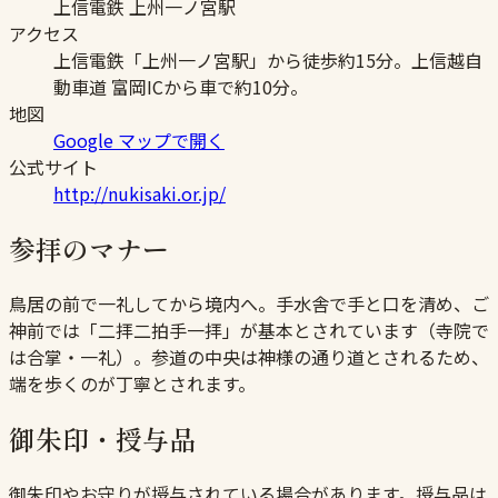
上信電鉄 上州一ノ宮駅
アクセス
上信電鉄「上州一ノ宮駅」から徒歩約15分。上信越自
動車道 富岡ICから車で約10分。
地図
Google マップで開く
公式サイト
http://nukisaki.or.jp/
参拝のマナー
鳥居の前で一礼してから境内へ。手水舎で手と口を清め、ご
神前では「二拝二拍手一拝」が基本とされています（寺院で
は合掌・一礼）。参道の中央は神様の通り道とされるため、
端を歩くのが丁寧とされます。
御朱印・授与品
御朱印やお守りが授与されている場合があります。授与品は