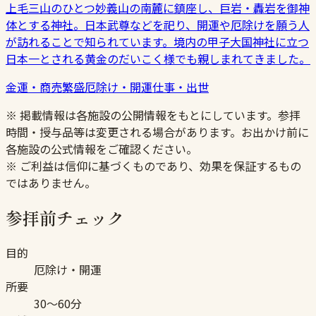
上毛三山のひとつ妙義山の南麓に鎮座し、巨岩・轟岩を御神
体とする神社。日本武尊などを祀り、開運や厄除けを願う人
が訪れることで知られています。境内の甲子大国神社に立つ
日本一とされる黄金のだいこく様でも親しまれてきました。
金運・商売繁盛
厄除け・開運
仕事・出世
※ 掲載情報は各施設の公開情報をもとにしています。参拝
時間・授与品等は変更される場合があります。お出かけ前に
各施設の公式情報をご確認ください。
※ ご利益は信仰に基づくものであり、効果を保証するもの
ではありません。
参拝前チェック
目的
厄除け・開運
所要
30〜60分