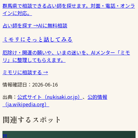
群馬県で相談できる占い師を探せます。対面・電話・オンラ
インに対応。
占い師を探す
→
AIに無料相談
ミモリにそっと話してみる
厄除け・開運の願いや、いまの迷いを、AIメンター「ミモ
リ」に整理してもらえます。
ミモリに相談する
→
情報確認日：
2026-06-16
出典：
公式サイト（nukisaki.or.jp）
、
公的情報
（ja.wikipedia.org）
関連するスポット
⛩