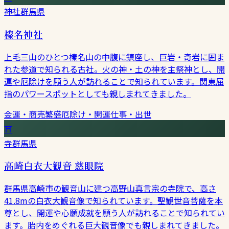
神社
群馬県
榛名神社
上毛三山のひとつ榛名山の中腹に鎮座し、巨岩・奇岩に囲ま
れた参道で知られる古社。火の神・土の神を主祭神とし、開
運や厄除けを願う人が訪れることで知られています。関東屈
指のパワースポットとしても親しまれてきました。
金運・商売繁盛
厄除け・開運
仕事・出世
⛩
寺
群馬県
高崎白衣大観音 慈眼院
群馬県高崎市の観音山に建つ高野山真言宗の寺院で、高さ
41.8mの白衣大観音像で知られています。聖観世音菩薩を本
尊とし、開運や心願成就を願う人が訪れることで知られてい
ます。胎内をめぐれる巨大観音像でも親しまれてきました。