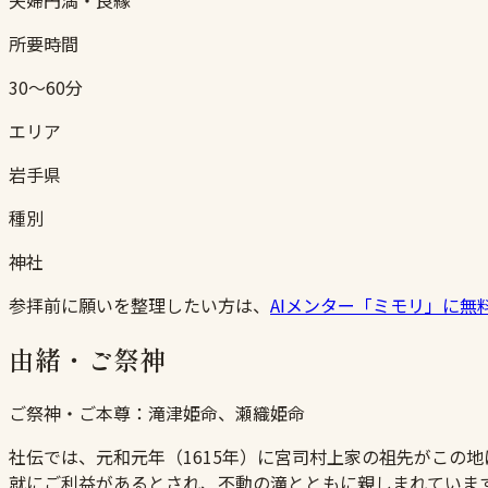
所要時間
30〜60分
エリア
岩手県
種別
神社
参拝前に願いを整理したい方は、
AIメンター「ミモリ」に無
由緒・ご祭神
ご祭神・ご本尊：
滝津姫命、瀬織姫命
社伝では、元和元年（1615年）に宮司村上家の祖先がこの
就にご利益があるとされ、不動の滝とともに親しまれていま