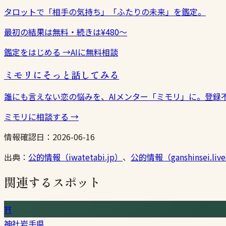
タロットで「相手の気持ち」「ふたりの未来」を鑑定。
最初の結果は無料・続きは¥480〜
鑑定をはじめる
→
AIに無料相談
ミモリにそっと話してみる
誰にも言えない恋の悩みを、AIメンター「ミモリ」に。登録
ミモリに相談する
→
情報確認日：
2026-06-16
出典：
公的情報（iwatetabi.jp）
、
公的情報（ganshinsei.live
関連するスポット
⛩
神社
岩手県