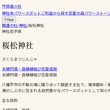
⛩
開運の杜
神社
寺
パワースポット
ご利益から探す
恋愛の森
パワーストー
Dark
開運の杜
/
神社
/
桜松神社
神社
岩手県
桜松神社
さくらまつじんじゃ
夫婦円満・良縁
縁結び
恋愛成就
夫婦円満・良縁
縁結び
恋愛成就
八幡平市の不動の滝に隣り合って鎮座する社で、滝津姫命・
滝のしぶきに包まれる自然豊かなパワースポットとして知ら
主な目的
夫婦円満・良縁