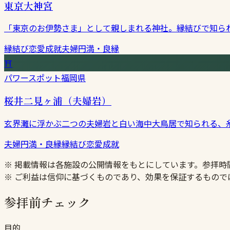
東京大神宮
「東京のお伊勢さま」として親しまれる神社。縁結びで知ら
縁結び
恋愛成就
夫婦円満・良縁
⛩
パワースポット
福岡県
桜井二見ヶ浦（夫婦岩）
玄界灘に浮かぶ二つの夫婦岩と白い海中大鳥居で知られる、
夫婦円満・良縁
縁結び
恋愛成就
※ 掲載情報は各施設の公開情報をもとにしています。参拝
※ ご利益は信仰に基づくものであり、効果を保証するもので
参拝前チェック
目的