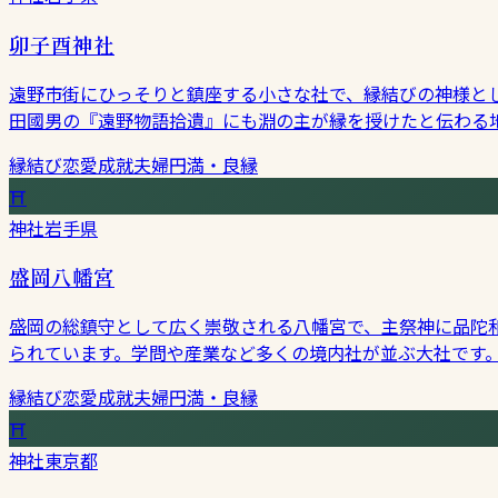
卯子酉神社
遠野市街にひっそりと鎮座する小さな社で、縁結びの神様と
田國男の『遠野物語拾遺』にも淵の主が縁を授けたと伝わる
縁結び
恋愛成就
夫婦円満・良縁
⛩
神社
岩手県
盛岡八幡宮
盛岡の総鎮守として広く崇敬される八幡宮で、主祭神に品陀
られています。学問や産業など多くの境内社が並ぶ大社です
縁結び
恋愛成就
夫婦円満・良縁
⛩
神社
東京都