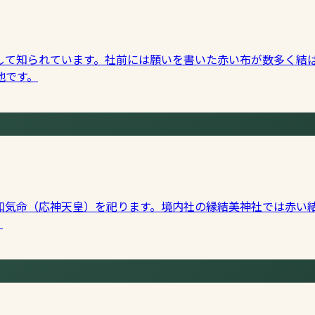
して知られています。社前には願いを書いた赤い布が数多く結
地です。
和気命（応神天皇）を祀ります。境内社の縁結美神社では赤い
。