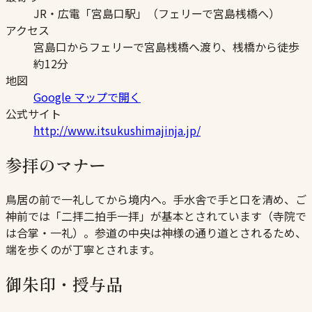
JR・広電「宮島口駅」（フェリーで宮島桟橋へ）
アクセス
宮島口からフェリーで宮島桟橋へ渡り、桟橋から徒歩
約12分
地図
Google マップで開く
公式サイト
http://www.itsukushimajinja.jp/
参拝のマナー
鳥居の前で一礼してから境内へ。手水舎で手と口を清め、ご
神前では「二拝二拍手一拝」が基本とされています（寺院で
は合掌・一礼）。参道の中央は神様の通り道とされるため、
端を歩くのが丁寧とされます。
御朱印・授与品