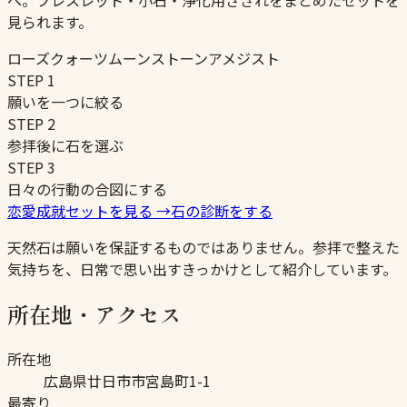
へ。ブレスレット・小石・浄化用さざれをまとめたセットを
見られます。
ローズクォーツ
ムーンストーン
アメジスト
STEP
1
願いを一つに絞る
STEP
2
参拝後に石を選ぶ
STEP
3
日々の行動の合図にする
恋愛成就セットを見る
→
石の診断をする
天然石は願いを保証するものではありません。参拝で整えた
気持ちを、日常で思い出すきっかけとして紹介しています。
所在地・アクセス
所在地
広島県廿日市市宮島町1-1
最寄り