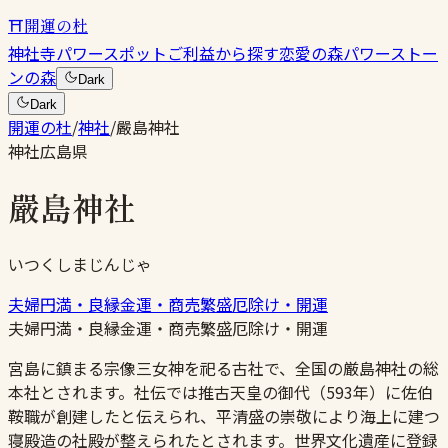
⛩
開運の杜
神社
寺
パワースポット
ご利益から探す
恋愛の森
パワーストー
ンの森
Dark
Dark
開運の杜
/
神社
/
嚴島神社
神社
広島県
嚴島神社
いつくしまじんじゃ
夫婦円満・良縁
金運・商売繁盛
厄除け・開運
夫婦円満・良縁
金運・商売繁盛
厄除け・開運
宮島に鎮まる宗像三女神を祀る古社で、全国の厳島神社の総
本社とされます。社伝では推古天皇の御代（593年）に佐伯
鞍職が創建したと伝えられ、平清盛の崇敬により海上に建つ
寝殿造の社殿が整えられたとされます。世界文化遺産に登録