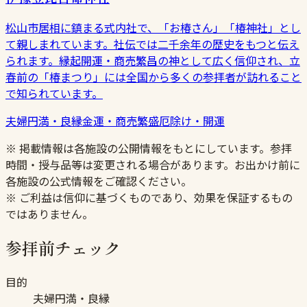
松山市居相に鎮まる式内社で、「お椿さん」「椿神社」とし
て親しまれています。社伝では二千余年の歴史をもつと伝え
られます。縁起開運・商売繁昌の神として広く信仰され、立
春前の「椿まつり」には全国から多くの参拝者が訪れること
で知られています。
夫婦円満・良縁
金運・商売繁盛
厄除け・開運
※ 掲載情報は各施設の公開情報をもとにしています。参拝
時間・授与品等は変更される場合があります。お出かけ前に
各施設の公式情報をご確認ください。
※ ご利益は信仰に基づくものであり、効果を保証するもの
ではありません。
参拝前チェック
目的
夫婦円満・良縁