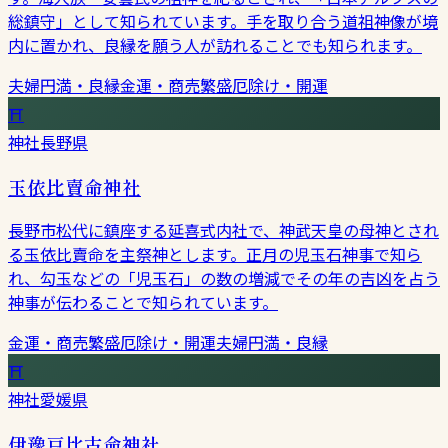
総鎮守」として知られています。手を取り合う道祖神像が境
内に置かれ、良縁を願う人が訪れることでも知られます。
夫婦円満・良縁
金運・商売繁盛
厄除け・開運
⛩
神社
長野県
玉依比賣命神社
長野市松代に鎮座する延喜式内社で、神武天皇の母神とされ
る玉依比賣命を主祭神とします。正月の児玉石神事で知ら
れ、勾玉などの「児玉石」の数の増減でその年の吉凶を占う
神事が伝わることで知られています。
金運・商売繁盛
厄除け・開運
夫婦円満・良縁
⛩
神社
愛媛県
伊豫豆比古命神社