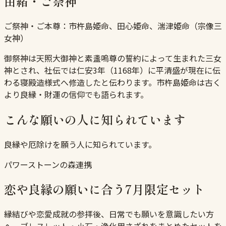
由緒・ご祭神
ご祭神・ご本尊：
市杵島姫命、田心姫命、湍津姫命（宗像三
女神）
御祭神は天照大御神と素盞嗚尊の誓約によって生まれた三女
神とされ、社伝では仁安3年（1168年）に平清盛が現在に伝
わる寝殿造様式へ修造したと伝わります。市杵島姫命は古く
より良縁・財運の信仰でも語られます。
こんな願いの人に知られています
良縁や厄除けを願う人に知られています。
パワーストーンの森連携
恋や良縁の願いに合う7月限定セット
縁結びや恋愛成就の参拝後、日常でも願いを意識したい方