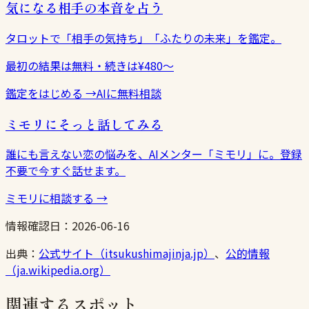
気になる相手の本音を占う
タロットで「相手の気持ち」「ふたりの未来」を鑑定。
最初の結果は無料・続きは¥480〜
鑑定をはじめる
→
AIに無料相談
ミモリにそっと話してみる
誰にも言えない恋の悩みを、AIメンター「ミモリ」に。登録
不要で今すぐ話せます。
ミモリに相談する
→
情報確認日：
2026-06-16
出典：
公式サイト（itsukushimajinja.jp）
、
公的情報
（ja.wikipedia.org）
関連するスポット