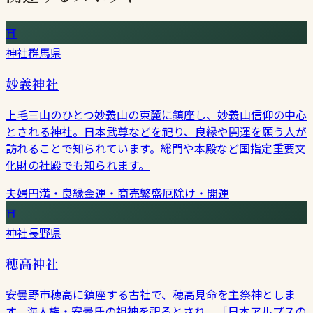
⛩
神社
群馬県
妙義神社
上毛三山のひとつ妙義山の東麓に鎮座し、妙義山信仰の中心
とされる神社。日本武尊などを祀り、良縁や開運を願う人が
訪れることで知られています。総門や本殿など国指定重要文
化財の社殿でも知られます。
夫婦円満・良縁
金運・商売繁盛
厄除け・開運
⛩
神社
長野県
穂高神社
安曇野市穂高に鎮座する古社で、穂高見命を主祭神としま
す。海人族・安曇氏の祖神を祀るとされ、「日本アルプスの