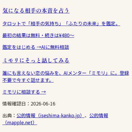
気になる相手の本音を占う
タロットで「相手の気持ち」「ふたりの未来」を鑑定。
最初の結果は無料・続きは¥480〜
鑑定をはじめる
→
AIに無料相談
ミモリにそっと話してみる
誰にも言えない恋の悩みを、AIメンター「ミモリ」に。登録
不要で今すぐ話せます。
ミモリに相談する
→
情報確認日：
2026-06-16
出典：
公的情報（iseshima-kanko.jp）
、
公的情報
（mapple.net）