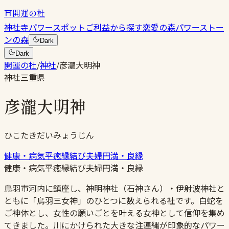
⛩
開運の杜
神社
寺
パワースポット
ご利益から探す
恋愛の森
パワーストー
ンの森
Dark
Dark
開運の杜
/
神社
/
彦瀧大明神
神社
三重県
彦瀧大明神
ひこたきだいみょうじん
健康・病気平癒
縁結び
夫婦円満・良縁
健康・病気平癒
縁結び
夫婦円満・良縁
鳥羽市河内に鎮座し、神明神社（石神さん）・伊射波神社と
ともに「鳥羽三女神」のひとつに数えられる社です。白蛇を
ご神体とし、女性の願いごとを叶える女神として信仰を集め
てきました。川にかけられた大きな注連縄が印象的なパワー