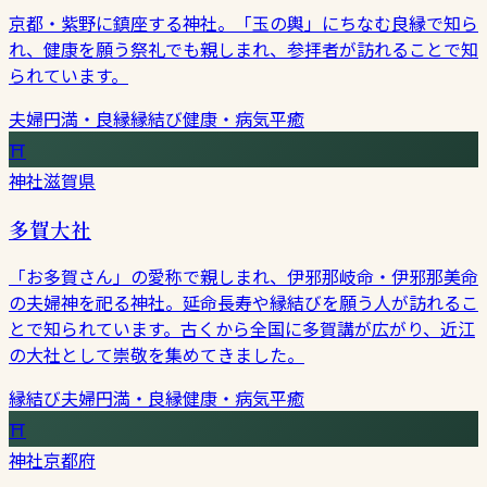
京都・紫野に鎮座する神社。「玉の輿」にちなむ良縁で知ら
れ、健康を願う祭礼でも親しまれ、参拝者が訪れることで知
られています。
夫婦円満・良縁
縁結び
健康・病気平癒
⛩
神社
滋賀県
多賀大社
「お多賀さん」の愛称で親しまれ、伊邪那岐命・伊邪那美命
の夫婦神を祀る神社。延命長寿や縁結びを願う人が訪れるこ
とで知られています。古くから全国に多賀講が広がり、近江
の大社として崇敬を集めてきました。
縁結び
夫婦円満・良縁
健康・病気平癒
⛩
神社
京都府