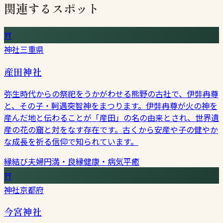
関連するスポット
⛩
神社
三重県
産田神社
弥生時代からの祭祀をうかがわせる熊野の古社で、伊弉冉尊
と、その子・軻遇突智神をまつります。伊弉冉尊が火の神を
産んだ地と伝わることが「産田」の名の由来とされ、世界遺
産の花の窟と対をなす存在です。古くから安産や子の健やか
な成長を祈る信仰で知られています。
縁結び
夫婦円満・良縁
健康・病気平癒
⛩
神社
京都府
今宮神社