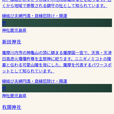
くから地域で崇敬される鎮守の社として知られています。
縁結び
夫婦円満・良縁
厄除け・開運
⛩
神社
鹿児島県
新田神社
薩摩川内市の神亀山の頂に鎮まる薩摩国一宮で、天孫・天津
日高彦火瓊瓊杵尊を主祭神に祀ります。ニニギノミコトの陵
墓と伝わる可愛山陵を背にした、薩摩を代表するパワースポ
ットとして知られています。
縁結び
夫婦円満・良縁
厄除け・開運
⛩
神社
鹿児島県
枚聞神社