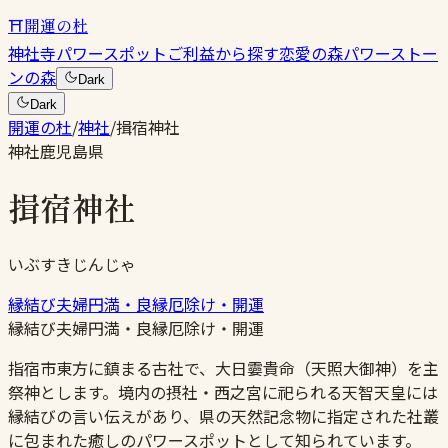
⛩
開運の杜
神社
寺
パワースポット
ご利益から探す
恋愛の森
パワーストー
ンの森
Dark
Dark
開運の杜
/
神社
/
揖宿神社
神社
鹿児島県
揖宿神社
いぶすきじんじゃ
縁結び
夫婦円満・良縁
厄除け・開運
縁結び
夫婦円満・良縁
厄除け・開運
指宿市東方に鎮まる古社で、大日孁貴命（天照大御神）を主
祭神とします。境内の摂社・西之宮に祀られる天智天皇には
縁結びの言い伝えがあり、県の天然記念物に指定された社叢
に包まれた癒しのパワースポットとして知られています。