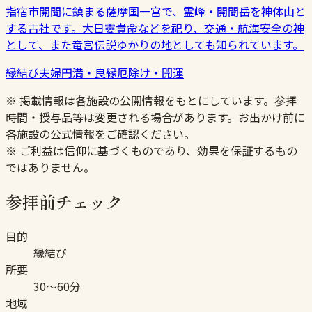
指宿市開聞に鎮まる薩摩国一宮で、霊峰・開聞岳を神体山と
する古社です。大日孁貴命などを祀り、交通・航海安全の神
として、また竜宮伝説ゆかりの地としても知られています。
縁結び
夫婦円満・良縁
厄除け・開運
※ 掲載情報は各施設の公開情報をもとにしています。参拝
時間・授与品等は変更される場合があります。お出かけ前に
各施設の公式情報をご確認ください。
※ ご利益は信仰に基づくものであり、効果を保証するもの
ではありません。
参拝前チェック
目的
縁結び
所要
30〜60分
地域