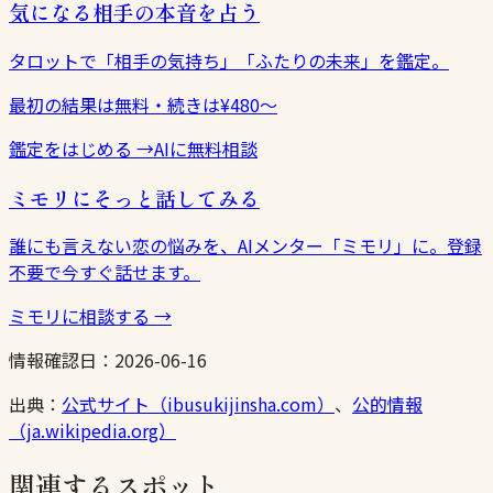
気になる相手の本音を占う
タロットで「相手の気持ち」「ふたりの未来」を鑑定。
最初の結果は無料・続きは¥480〜
鑑定をはじめる
→
AIに無料相談
ミモリにそっと話してみる
誰にも言えない恋の悩みを、AIメンター「ミモリ」に。登録
不要で今すぐ話せます。
ミモリに相談する
→
情報確認日：
2026-06-16
出典：
公式サイト（ibusukijinsha.com）
、
公的情報
（ja.wikipedia.org）
関連するスポット