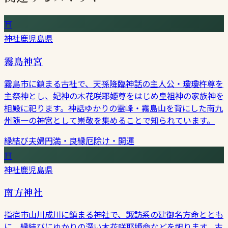
⛩
神社
鹿児島県
霧島神宮
霧島市に鎮まる古社で、天孫降臨神話の主人公・瓊瓊杵尊を
主祭神とし、妃神の木花咲耶姫尊をはじめ皇祖神の家族神を
相殿に祀ります。神話ゆかりの霊峰・霧島山を背にした南九
州随一の神宮として崇敬を集めることで知られています。
縁結び
夫婦円満・良縁
厄除け・開運
⛩
神社
鹿児島県
南方神社
指宿市山川成川に鎮まる神社で、諏訪系の建御名方命ととも
に、縁結びにゆかりの深い木花咲耶姫命などを祀ります。古