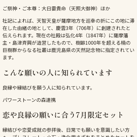
ご祭神・ご本尊：
大日孁貴命（天照大御神）ほか
社記によれば、天智天皇が薩摩地方を巡幸の折にこの地に滞
在した由緒の地として、慶雲3年（706年）に創建されたと
伝えられます。現在の社殿は弘化4年（1847年）に薩摩藩
主・島津斉興が造営したもので、樹齢1000年を超える楠の
巨樹群からなる社叢は鹿児島県の天然記念物に指定されてい
ます。
こんな願いの人に知られています
良縁や縁結びを願う人に知られています。
パワーストーンの森連携
恋や良縁の願いに合う7月限定セット
縁結びや恋愛成就の参拝後、日常でも願いを意識したい方