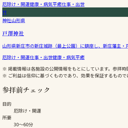
厄除け・開運
健康・病気平癒
仕事・出世
⛩
神社
山形県
戸澤神社
山形県新庄市の新庄城跡（最上公園）に鎮座し、新庄藩主・
厄除け・開運
仕事・出世
健康・病気平癒
※ 掲載情報は各施設の公開情報をもとにしています。参拝
※ ご利益は信仰に基づくものであり、効果を保証するもので
参拝前チェック
目的
厄除け・開運
所要
30〜60分