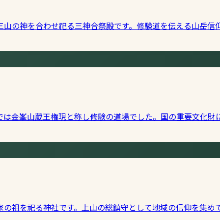
三山の神を合わせ祀る三神合祭殿です。修験道を伝える山岳信
では金峯山蔵王権現と称し修験の道場でした。国の重要文化財
家の祖を祀る神社です。上山の総鎮守として地域の信仰を集め