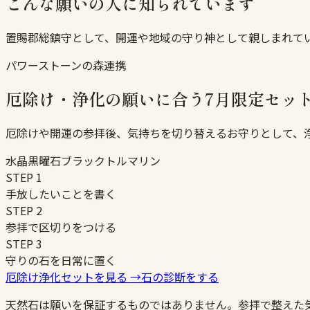
こんな願いの人に知られています
置賜郡総鎮守として、開運や地域の守り神として親しまれて
パワーストーンの森連携
厄除け・浄化の願いに合う7月限定セッ
厄除けや開運の参拝後、気持ちを切り替えるお守りとして、
水晶
黒曜石
ブラックトルマリン
STEP
1
手放したいことを書く
STEP
2
参拝で区切りをつける
STEP
3
守りの石を日常に置く
厄除け浄化セットを見る
→
石の診断をする
天然石は願いを保証するものではありません。参拝で整えた