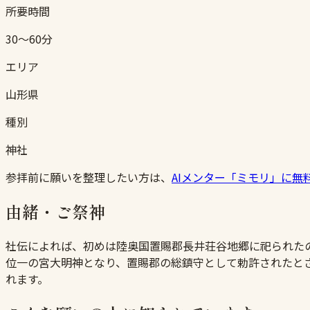
所要時間
30〜60分
エリア
山形県
種別
神社
参拝前に願いを整理したい方は、
AIメンター「ミモリ」に無
由緒・ご祭神
社伝によれば、初めは陸奥国置賜郡長井荘谷地郷に祀られたの
位一の宮大明神となり、置賜郡の総鎮守として勅許されたと
れます。