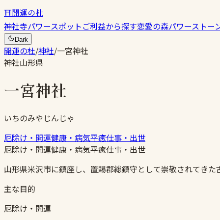
⛩
開運の杜
神社
寺
パワースポット
ご利益から探す
恋愛の森
パワーストー
Dark
開運の杜
/
神社
/
一宮神社
神社
山形県
一宮神社
いちのみやじんじゃ
厄除け・開運
健康・病気平癒
仕事・出世
厄除け・開運
健康・病気平癒
仕事・出世
山形県米沢市に鎮座し、置賜郡総鎮守として崇敬されてきた
主な目的
厄除け・開運