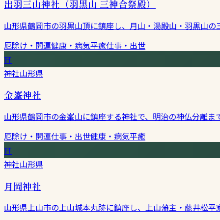
出羽三山神社（羽黒山 三神合祭殿）
山形県鶴岡市の羽黒山頂に鎮座し、月山・湯殿山・羽黒山の
厄除け・開運
健康・病気平癒
仕事・出世
⛩
神社
山形県
金峯神社
山形県鶴岡市の金峯山に鎮座する神社で、明治の神仏分離ま
厄除け・開運
仕事・出世
健康・病気平癒
⛩
神社
山形県
月岡神社
山形県上山市の上山城本丸跡に鎮座し、上山藩主・藤井松平