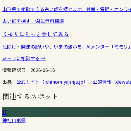
山形県で相談できる占い師を探せます。対面・電話・オンラ
占い師を探す
→
AIに無料相談
ミモリにそっと話してみる
厄除け・開運の願いや、いまの迷いを、AIメンター「ミモリ
ミモリに相談する
→
情報確認日：
2026-06-16
出典：
公式サイト（ichinomiyajinja.jp）
、
公的情報（dewata
関連するスポット
⛩
神社
山形県