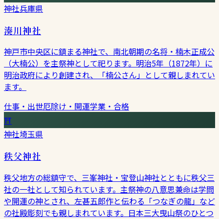
神社
兵庫県
湊川神社
神戸市中央区に鎮まる神社で、南北朝期の名将・楠木正成公
（大楠公）を主祭神として祀ります。明治5年（1872年）に
明治政府により創建され、「楠公さん」として親しまれてい
ます。
仕事・出世
厄除け・開運
学業・合格
⛩
神社
埼玉県
秩父神社
秩父地方の総鎮守で、三峯神社・宝登山神社とともに秩父三
社の一社として知られています。主祭神の八意思兼命は学問
や開運の神とされ、左甚五郎作と伝わる「つなぎの龍」など
の社殿彫刻でも親しまれています。日本三大曳山祭のひとつ