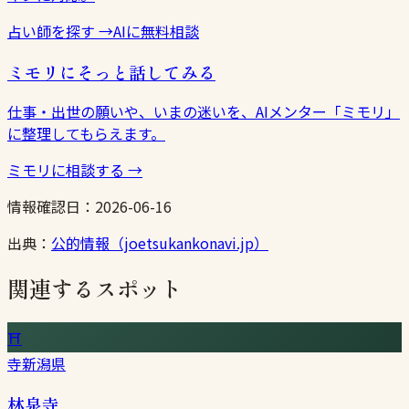
占い師を探す
→
AIに無料相談
ミモリにそっと話してみる
仕事・出世の願いや、いまの迷いを、AIメンター「ミモリ」
に整理してもらえます。
ミモリに相談する
→
情報確認日：
2026-06-16
出典：
公的情報（joetsukankonavi.jp）
関連するスポット
⛩
寺
新潟県
林泉寺