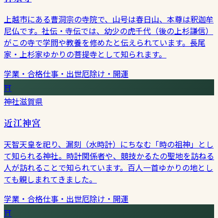
上越市にある曹洞宗の寺院で、山号は春日山、本尊は釈迦牟
尼仏です。社伝・寺伝では、幼少の虎千代（後の上杉謙信）
がこの寺で学問や教養を修めたと伝えられています。長尾
家・上杉家ゆかりの菩提寺として知られます。
学業・合格
仕事・出世
厄除け・開運
⛩
神社
滋賀県
近江神宮
天智天皇を祀り、漏刻（水時計）にちなむ「時の祖神」とし
て知られる神社。時計関係者や、競技かるたの聖地を訪ねる
人が訪れることで知られています。百人一首ゆかりの地とし
ても親しまれてきました。
学業・合格
仕事・出世
厄除け・開運
⛩