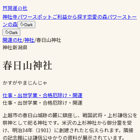
⛩
開運の杜
神社
寺
パワースポット
ご利益から探す
恋愛の森
パワーストー
ンの森
Dark
Dark
開運の杜
/
神社
/
春日山神社
神社
新潟県
春日山神社
かすがやまじんじゃ
仕事・出世
学業・合格
厄除け・開運
仕事・出世
学業・合格
厄除け・開運
上越市の春日山城跡の麓に鎮座し、戦国武将・上杉謙信公を
祭神として祀る神社です。米沢の上杉神社から御分霊を受
け、明治34年（1901）に創建されたと伝えられます。隣接
の記念館には謙信公ゆかりの資料が展示されています。