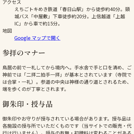
アクセス
えちごトキめき鉄道「春日山駅」から徒歩約40分。頸
城バス「中屋敷」下車徒歩約20分。上信越道「上越
IC」から車で約15分。
地図
Google マップで開く
参拝のマナー
鳥居の前で一礼してから境内へ。手水舎で手と口を清め、ご
神前では「二拝二拍手一拝」が基本とされています（寺院で
は合掌・一礼）。参道の中央は神様の通り道とされるため、
端を歩くのが丁寧とされます。
御朱印・授与品
御朱印やお守りが授与されている場合があります。授与品は
各施設の授与所でいただくものです（当サイトでの販売・代
行は行いません）。授与の有無・初穂料は変わることがある