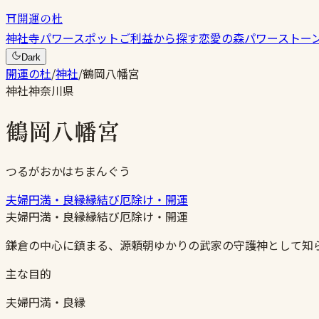
⛩
開運の杜
神社
寺
パワースポット
ご利益から探す
恋愛の森
パワーストー
Dark
開運の杜
/
神社
/
鶴岡八幡宮
神社
神奈川県
鶴岡八幡宮
つるがおかはちまんぐう
夫婦円満・良縁
縁結び
厄除け・開運
夫婦円満・良縁
縁結び
厄除け・開運
鎌倉の中心に鎮まる、源頼朝ゆかりの武家の守護神として知
主な目的
夫婦円満・良縁