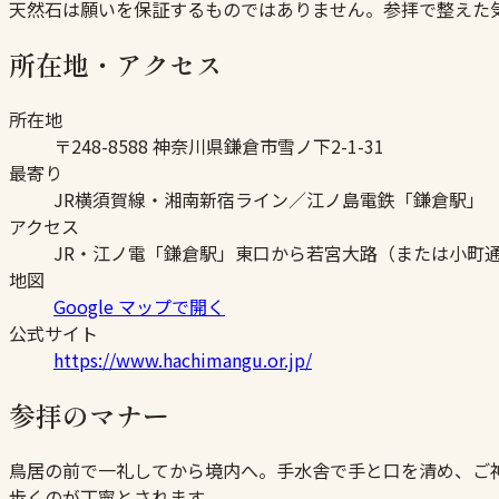
天然石は願いを保証するものではありません。参拝で整えた
所在地・アクセス
所在地
〒248-8588 神奈川県鎌倉市雪ノ下2-1-31
最寄り
JR横須賀線・湘南新宿ライン／江ノ島電鉄「鎌倉駅」
アクセス
JR・江ノ電「鎌倉駅」東口から若宮大路（または小町通
地図
Google マップで開く
公式サイト
https://www.hachimangu.or.jp/
参拝のマナー
鳥居の前で一礼してから境内へ。手水舎で手と口を清め、ご
歩くのが丁寧とされます。