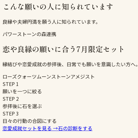
こんな願いの人に知られています
良縁や夫婦円満を願う人に知られています。
パワーストーンの森連携
恋や良縁の願いに合う7月限定セット
縁結びや恋愛成就の参拝後、日常でも願いを意識したい方へ
ローズクォーツ
ムーンストーン
アメジスト
STEP
1
願いを一つに絞る
STEP
2
参拝後に石を選ぶ
STEP
3
日々の行動の合図にする
恋愛成就セットを見る
→
石の診断をする