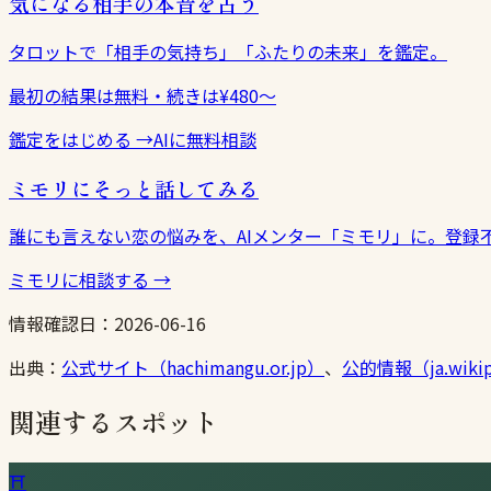
気になる相手の本音を占う
タロットで「相手の気持ち」「ふたりの未来」を鑑定。
最初の結果は無料・続きは¥480〜
鑑定をはじめる
→
AIに無料相談
ミモリにそっと話してみる
誰にも言えない恋の悩みを、AIメンター「ミモリ」に。登録
ミモリに相談する
→
情報確認日：
2026-06-16
出典：
公式サイト（hachimangu.or.jp）
、
公的情報（ja.wikip
関連するスポット
⛩