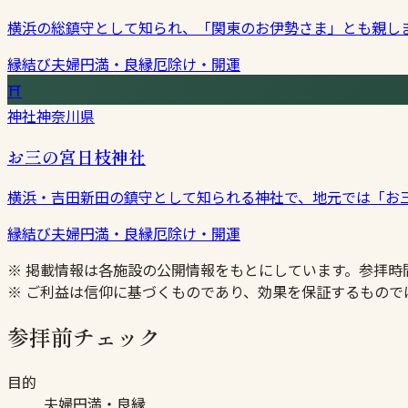
横浜の総鎮守として知られ、「関東のお伊勢さま」とも親し
縁結び
夫婦円満・良縁
厄除け・開運
⛩
神社
神奈川県
お三の宮日枝神社
横浜・吉田新田の鎮守として知られる神社で、地元では「お
縁結び
夫婦円満・良縁
厄除け・開運
※ 掲載情報は各施設の公開情報をもとにしています。参拝
※ ご利益は信仰に基づくものであり、効果を保証するもので
参拝前チェック
目的
夫婦円満・良縁