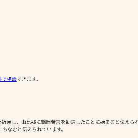
料で相談
できます。
勝を祈願し、由比郷に鶴岡若宮を勧請したことに始まると伝えら
にちなむと伝えられています。