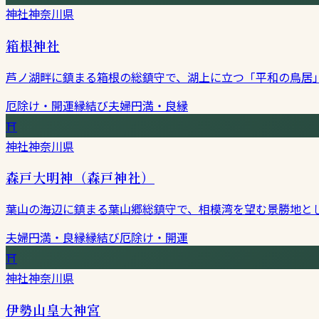
神社
神奈川県
箱根神社
芦ノ湖畔に鎮まる箱根の総鎮守で、湖上に立つ「平和の鳥居
厄除け・開運
縁結び
夫婦円満・良縁
⛩
神社
神奈川県
森戸大明神（森戸神社）
葉山の海辺に鎮まる葉山郷総鎮守で、相模湾を望む景勝地と
夫婦円満・良縁
縁結び
厄除け・開運
⛩
神社
神奈川県
伊勢山皇大神宮