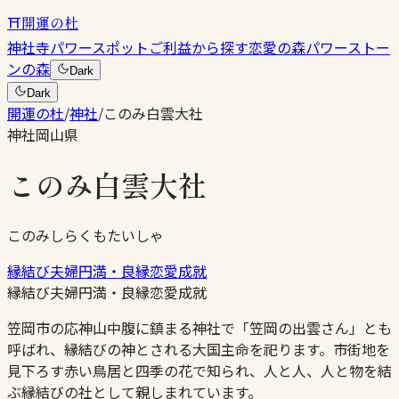
⛩
開運の杜
神社
寺
パワースポット
ご利益から探す
恋愛の森
パワーストー
ンの森
Dark
Dark
開運の杜
/
神社
/
このみ白雲大社
神社
岡山県
このみ白雲大社
このみしらくもたいしゃ
縁結び
夫婦円満・良縁
恋愛成就
縁結び
夫婦円満・良縁
恋愛成就
笠岡市の応神山中腹に鎮まる神社で「笠岡の出雲さん」とも
呼ばれ、縁結びの神とされる大国主命を祀ります。市街地を
見下ろす赤い鳥居と四季の花で知られ、人と人、人と物を結
ぶ縁結びの社として親しまれています。