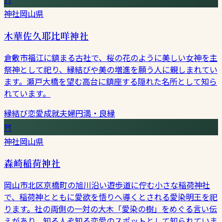
神社
岡山県
木華佐久耶比咩神社
倉敷市福江に鎮まる古社で、桜の花のように美しい女神を主
祭神として祀り、縁結びや美の増進を願う人に親しまれてい
ます。瀬戸大橋を望む高台に鎮座する隠れた名所として知ら
れています。
縁結び
恋愛成就
夫婦円満・良縁
⛩
神社
岡山県
森崎稲荷神社
岡山市北区京橋町の旭川沿い遊歩道に佇む小さな稲荷神社
で、稲荷神とともに愛欲を悟りへ導くとされる愛染明王を祀
ります。社の両側の一対の大木「愛染の樹」をめぐる言い伝
えがあり、知る人ぞ知る恋愛のスポットとして知られていま