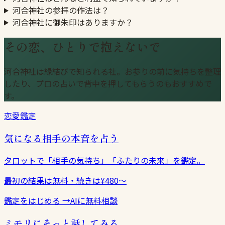
河合神社の参拝の作法は？
河合神社に御朱印はありますか？
その恋、ひとりで抱えないで
河合神社は縁結びで知られる社。お参りの前に気持ちを整理
したり、プロの占いで背中を押してもらうのもおすすめで
す。
恋愛鑑定
気になる相手の本音を占う
タロットで「相手の気持ち」「ふたりの未来」を鑑定。
最初の結果は無料・続きは¥480〜
鑑定をはじめる
→
AIに無料相談
ミモリにそっと話してみる