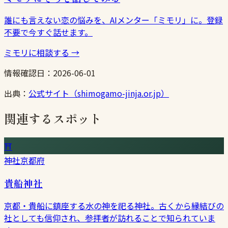
誰にも言えない恋の悩みを、AIメンター「ミモリ」に。登録
不要で今すぐ話せます。
ミモリに相談する
→
情報確認日：
2026-06-01
出典：
公式サイト（shimogamo-jinja.or.jp）
関連するスポット
⛩
神社
京都府
貴船神社
京都・貴船に鎮座する水の神を祀る神社。古くから縁結びの
社としても信仰され、参拝者が訪れることで知られていま