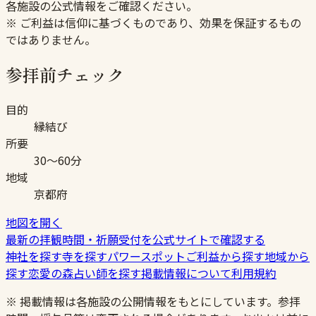
各施設の公式情報をご確認ください。
※ ご利益は信仰に基づくものであり、効果を保証するもの
ではありません。
参拝前チェック
目的
縁結び
所要
30〜60分
地域
京都府
地図を開く
最新の拝観時間・祈願受付を公式サイトで確認する
神社を探す
寺を探す
パワースポット
ご利益から探す
地域から
探す
恋愛の森
占い師を探す
掲載情報について
利用規約
※ 掲載情報は各施設の公開情報をもとにしています。参拝