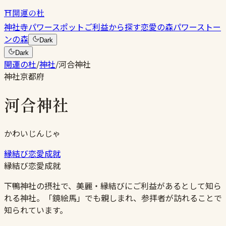
⛩
開運の杜
神社
寺
パワースポット
ご利益から探す
恋愛の森
パワーストー
ンの森
Dark
Dark
開運の杜
/
神社
/
河合神社
神社
京都府
河合神社
かわいじんじゃ
縁結び
恋愛成就
縁結び
恋愛成就
下鴨神社の摂社で、美麗・縁結びにご利益があるとして知ら
れる神社。「鏡絵馬」でも親しまれ、参拝者が訪れることで
知られています。