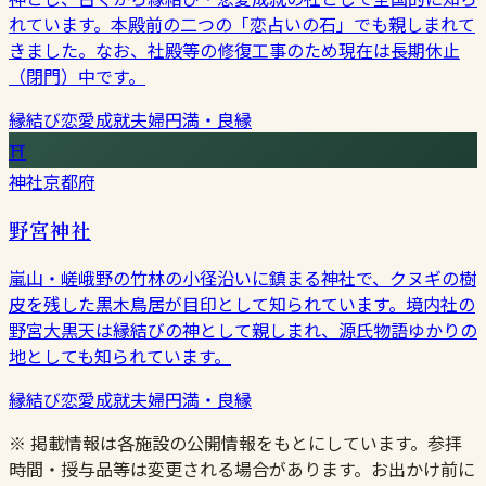
れています。本殿前の二つの「恋占いの石」でも親しまれて
きました。なお、社殿等の修復工事のため現在は長期休止
（閉門）中です。
縁結び
恋愛成就
夫婦円満・良縁
⛩
神社
京都府
野宮神社
嵐山・嵯峨野の竹林の小径沿いに鎮まる神社で、クヌギの樹
皮を残した黒木鳥居が目印として知られています。境内社の
野宮大黒天は縁結びの神として親しまれ、源氏物語ゆかりの
地としても知られています。
縁結び
恋愛成就
夫婦円満・良縁
※ 掲載情報は各施設の公開情報をもとにしています。参拝
時間・授与品等は変更される場合があります。お出かけ前に