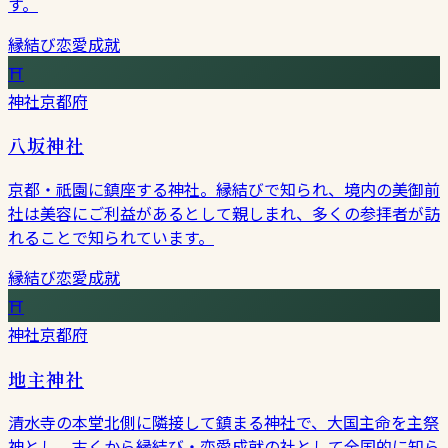
す。
縁結び
恋愛成就
⛩
神社
京都府
八坂神社
京都・祇園に鎮座する神社。縁結びで知られ、境内の美御前
社は美容にご利益があるとして親しまれ、多くの参拝者が訪
れることで知られています。
縁結び
恋愛成就
⛩
神社
京都府
地主神社
清水寺の本堂北側に隣接して鎮まる神社で、大国主命を主祭
神とし、古くから縁結び・恋愛成就の社として全国的に知ら