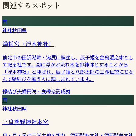
関連するスポット
⛩
神社
秋田県
漢槎宮（浮木神社）
仙北市の田沢湖畔・潟尻に鎮座し、辰子姫を金鶴姫之命とし
て祀る社です。湖に浮かぶ流れ木を御神体とすることから
「浮木神社」と呼ばれ、辰子姫と八郎太郎の三湖伝説にちな
んで縁結びを願う人に親しまれています。
縁結び
夫婦円満・良縁
恋愛成就
⛩
神社
秋田県
三皇熊野神社本宮
日・月・星の三光大神を祀り、伊邪那岐大神・伊邪那美大神