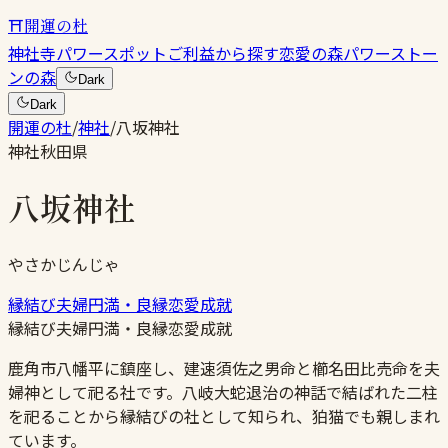
⛩
開運の杜
神社
寺
パワースポット
ご利益から探す
恋愛の森
パワーストー
ンの森
Dark
Dark
開運の杜
/
神社
/
八坂神社
神社
秋田県
八坂神社
やさかじんじゃ
縁結び
夫婦円満・良縁
恋愛成就
縁結び
夫婦円満・良縁
恋愛成就
鹿角市八幡平に鎮座し、建速須佐之男命と櫛名田比売命を夫
婦神として祀る社です。八岐大蛇退治の神話で結ばれた二柱
を祀ることから縁結びの社として知られ、狛猫でも親しまれ
ています。