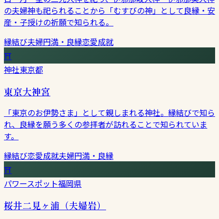
の夫婦神も祀られることから「むすびの神」として良縁・安
産・子授けの祈願で知られる。
縁結び
夫婦円満・良縁
恋愛成就
⛩
神社
東京都
東京大神宮
「東京のお伊勢さま」として親しまれる神社。縁結びで知ら
れ、良縁を願う多くの参拝者が訪れることで知られていま
す。
縁結び
恋愛成就
夫婦円満・良縁
⛩
パワースポット
福岡県
桜井二見ヶ浦（夫婦岩）