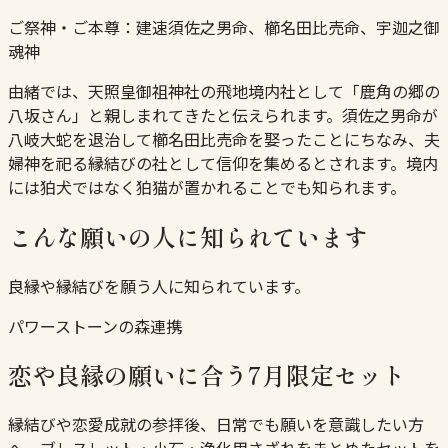
ご祭神・ご本尊：
建速須佐之男命、櫛名田比売命、宇迦之御
魂神
由緒では、天照皇御祖神社の飛地境内社として「鹿角の郷の
八坂さん」と親しまれてきたと伝えられます。須佐之男命が
八岐大蛇を退治して櫛名田比売命を娶ったことにちなみ、夫
婦神を祀る縁結びの社として信仰を集めるとされます。境内
には狛犬ではなく狛猫が置かれることでも知られます。
こんな願いの人に知られています
良縁や縁結びを願う人に知られています。
パワーストーンの森連携
恋や良縁の願いに合う7月限定セット
縁結びや恋愛成就の参拝後、日常でも願いを意識したい方