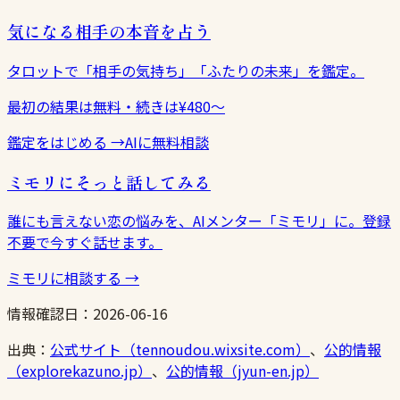
気になる相手の本音を占う
タロットで「相手の気持ち」「ふたりの未来」を鑑定。
最初の結果は無料・続きは¥480〜
鑑定をはじめる
→
AIに無料相談
ミモリにそっと話してみる
誰にも言えない恋の悩みを、AIメンター「ミモリ」に。登録
不要で今すぐ話せます。
ミモリに相談する
→
情報確認日：
2026-06-16
出典：
公式サイト（tennoudou.wixsite.com）
、
公的情報
（explorekazuno.jp）
、
公的情報（jyun-en.jp）