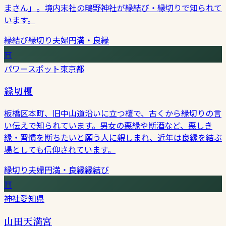
まさん」。境内末社の鴫野神社が縁結び・縁切りで知られて
います。
縁結び
縁切り
夫婦円満・良縁
⛩
パワースポット
東京都
縁切榎
板橋区本町、旧中山道沿いに立つ榎で、古くから縁切りの言
い伝えで知られています。男女の悪縁や断酒など、悪しき
縁・習慣を断ちたいと願う人に親しまれ、近年は良縁を結ぶ
場としても信仰されています。
縁切り
夫婦円満・良縁
縁結び
⛩
神社
愛知県
山田天満宮