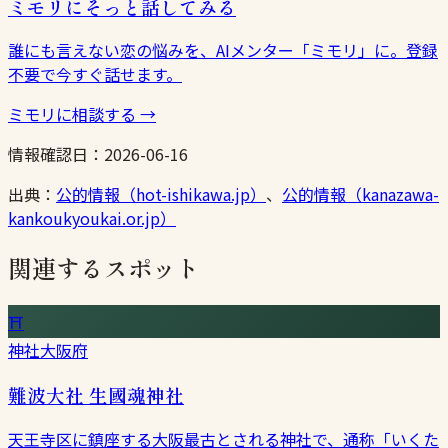
ミモリにそっと話してみる
誰にも言えない恋の悩みを、AIメンター「ミモリ」に。登録
不要で今すぐ話せます。
ミモリに相談する
→
情報確認日：
2026-06-16
出典：
公的情報（hot-ishikawa.jp）
、
公的情報（kanazawa-
kankoukyoukai.or.jp）
関連するスポット
⛩
神社
大阪府
難波大社 生國魂神社
天王寺区に鎮座する大阪最古とされる神社で、通称「いくた