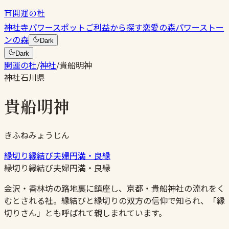
⛩
開運の杜
神社
寺
パワースポット
ご利益から探す
恋愛の森
パワーストー
ンの森
Dark
Dark
開運の杜
/
神社
/
貴船明神
神社
石川県
貴船明神
きふねみょうじん
縁切り
縁結び
夫婦円満・良縁
縁切り
縁結び
夫婦円満・良縁
金沢・香林坊の路地裏に鎮座し、京都・貴船神社の流れをく
むとされる社。縁結びと縁切りの双方の信仰で知られ、「縁
切りさん」とも呼ばれて親しまれています。