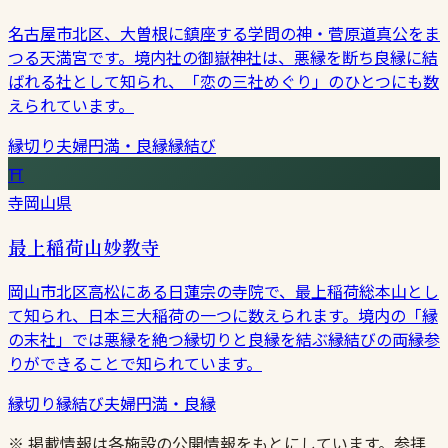
名古屋市北区、大曽根に鎮座する学問の神・菅原道真公をま
つる天満宮です。境内社の御嶽神社は、悪縁を断ち良縁に結
ばれる社として知られ、「恋の三社めぐり」のひとつにも数
えられています。
縁切り
夫婦円満・良縁
縁結び
⛩
寺
岡山県
最上稲荷山妙教寺
岡山市北区高松にある日蓮宗の寺院で、最上稲荷総本山とし
て知られ、日本三大稲荷の一つに数えられます。境内の「縁
の末社」では悪縁を絶つ縁切りと良縁を結ぶ縁結びの両縁参
りができることで知られています。
縁切り
縁結び
夫婦円満・良縁
※ 掲載情報は各施設の公開情報をもとにしています。参拝