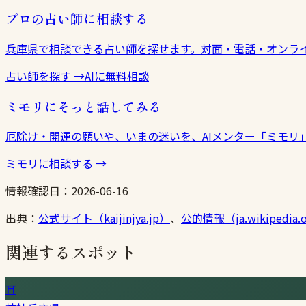
プロの占い師に相談する
兵庫県で相談できる占い師を探せます。対面・電話・オンラ
占い師を探す
→
AIに無料相談
ミモリにそっと話してみる
厄除け・開運の願いや、いまの迷いを、AIメンター「ミモリ
ミモリに相談する
→
情報確認日：
2026-06-16
出典：
公式サイト（kaijinjya.jp）
、
公的情報（ja.wikipedia.
関連するスポット
⛩