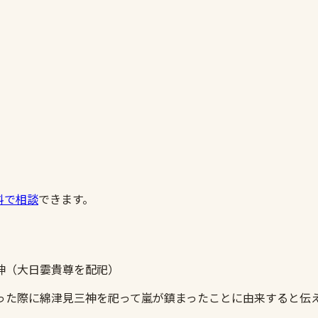
料で相談
できます。
神（大日孁貴尊を配祀）
た際に綿津見三神を祀って嵐が鎮まったことに由来すると伝え