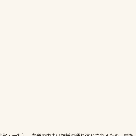
合掌・一礼）。参道の中央は神様の通り道とされるため、端を