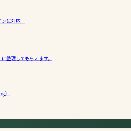
インに対応。
」に整理してもらえます。
org）