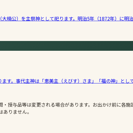
大楠公）を主祭神として祀ります。明治5年（1872年）に明
ります。事代主神は「恵美主（えびす）さま」「福の神」とし
時間・授与品等は変更される場合があります。お出かけ前に各施
はありません。