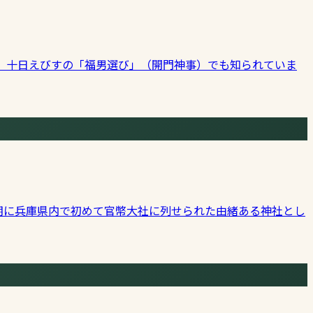
れ、十日えびすの「福男選び」（開門神事）でも知られていま
期に兵庫県内で初めて官幣大社に列せられた由緒ある神社とし