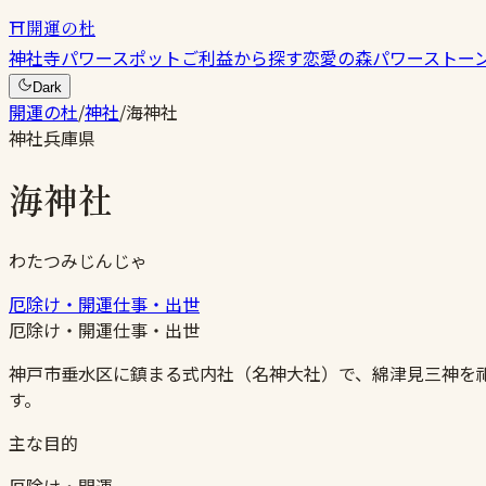
⛩
開運の杜
神社
寺
パワースポット
ご利益から探す
恋愛の森
パワーストー
Dark
開運の杜
/
神社
/
海神社
神社
兵庫県
海神社
わたつみじんじゃ
厄除け・開運
仕事・出世
厄除け・開運
仕事・出世
神戸市垂水区に鎮まる式内社（名神大社）で、綿津見三神を
す。
主な目的
厄除け・開運