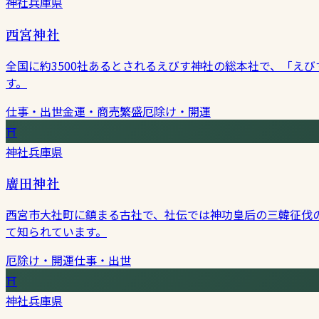
神社
兵庫県
西宮神社
全国に約3500社あるとされるえびす神社の総本社で、「え
す。
仕事・出世
金運・商売繁盛
厄除け・開運
⛩
神社
兵庫県
廣田神社
西宮市大社町に鎮まる古社で、社伝では神功皇后の三韓征伐
て知られています。
厄除け・開運
仕事・出世
⛩
神社
兵庫県