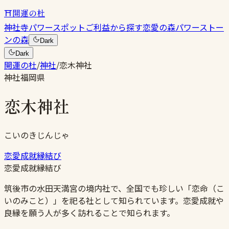
⛩
開運の杜
神社
寺
パワースポット
ご利益から探す
恋愛の森
パワーストー
ンの森
Dark
Dark
開運の杜
/
神社
/
恋木神社
神社
福岡県
恋木神社
こいのきじんじゃ
恋愛成就
縁結び
恋愛成就
縁結び
筑後市の水田天満宮の境内社で、全国でも珍しい「恋命（こ
いのみこと）」を祀る社として知られています。恋愛成就や
良縁を願う人が多く訪れることで知られます。