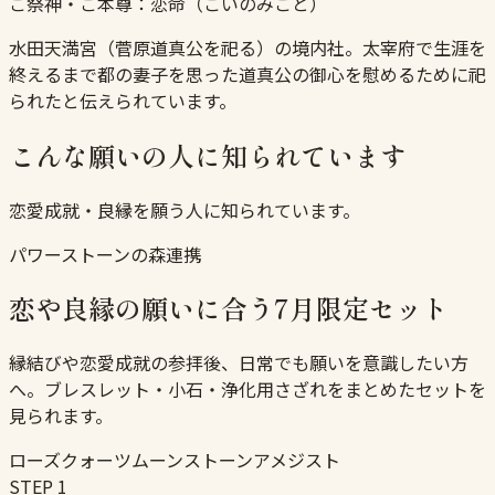
ご祭神・ご本尊：
恋命（こいのみこと）
水田天満宮（菅原道真公を祀る）の境内社。太宰府で生涯を
終えるまで都の妻子を思った道真公の御心を慰めるために祀
られたと伝えられています。
こんな願いの人に知られています
恋愛成就・良縁を願う人に知られています。
パワーストーンの森連携
恋や良縁の願いに合う7月限定セット
縁結びや恋愛成就の参拝後、日常でも願いを意識したい方
へ。ブレスレット・小石・浄化用さざれをまとめたセットを
見られます。
ローズクォーツ
ムーンストーン
アメジスト
STEP
1