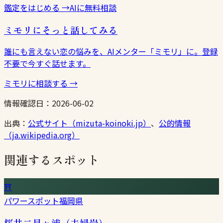
鑑定をはじめる
→
AIに無料相談
ミモリにそっと話してみる
誰にも言えない恋の悩みを、AIメンター「ミモリ」に。登録
不要で今すぐ話せます。
ミモリに相談する
→
情報確認日：
2026-06-02
出典：
公式サイト（mizuta-koinoki.jp）
、
公的情報
（ja.wikipedia.org）
関連するスポット
⛩
パワースポット
福岡県
桜井二見ヶ浦（夫婦岩）