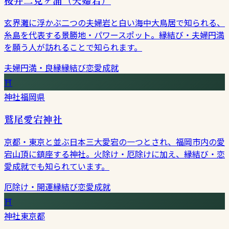
玄界灘に浮かぶ二つの夫婦岩と白い海中大鳥居で知られる、
糸島を代表する景勝地・パワースポット。縁結び・夫婦円満
を願う人が訪れることで知られます。
夫婦円満・良縁
縁結び
恋愛成就
⛩
神社
福岡県
鷲尾愛宕神社
京都・東京と並ぶ日本三大愛宕の一つとされ、福岡市内の愛
宕山頂に鎮座する神社。火除け・厄除けに加え、縁結び・恋
愛成就でも知られています。
厄除け・開運
縁結び
恋愛成就
⛩
神社
東京都