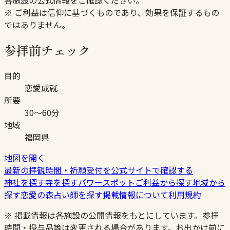
※ ご利益は信仰に基づくものであり、効果を保証するもの
ではありません。
参拝前チェック
目的
恋愛成就
所要
30〜60分
地域
福岡県
地図を開く
最新の拝観時間・祈願受付を公式サイトで確認する
神社を探す
寺を探す
パワースポット
ご利益から探す
地域から
探す
恋愛の森
占い師を探す
掲載情報について
利用規約
※ 掲載情報は各施設の公開情報をもとにしています。参拝
時間・授与品等は変更される場合があります。お出かけ前に