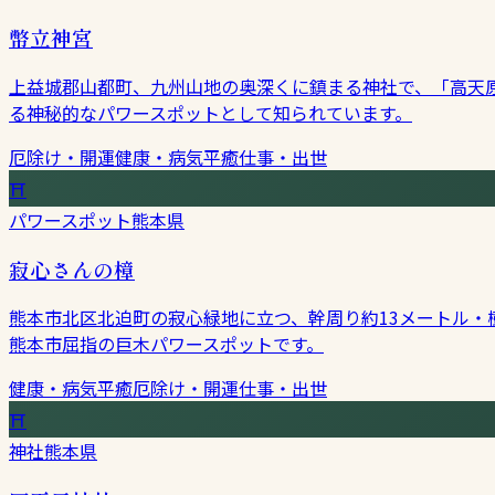
幣立神宮
上益城郡山都町、九州山地の奥深くに鎮まる神社で、「高天
る神秘的なパワースポットとして知られています。
厄除け・開運
健康・病気平癒
仕事・出世
⛩
パワースポット
熊本県
寂心さんの樟
熊本市北区北迫町の寂心緑地に立つ、幹周り約13メートル・
熊本市屈指の巨木パワースポットです。
健康・病気平癒
厄除け・開運
仕事・出世
⛩
神社
熊本県