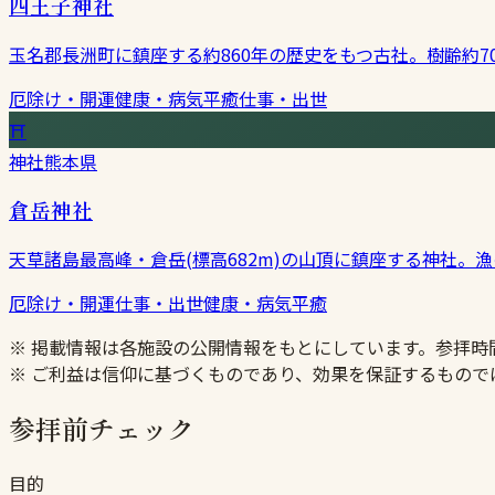
四王子神社
玉名郡長洲町に鎮座する約860年の歴史をもつ古社。樹齢約
厄除け・開運
健康・病気平癒
仕事・出世
⛩
神社
熊本県
倉岳神社
天草諸島最高峰・倉岳(標高682m)の山頂に鎮座する神社
厄除け・開運
仕事・出世
健康・病気平癒
※ 掲載情報は各施設の公開情報をもとにしています。参拝
※ ご利益は信仰に基づくものであり、効果を保証するもので
参拝前チェック
目的