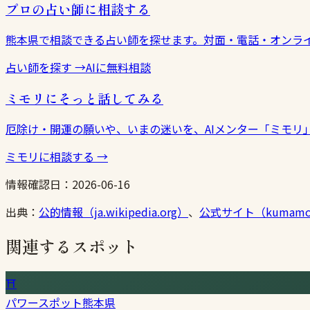
プロの占い師に相談する
熊本県で相談できる占い師を探せます。対面・電話・オンラ
占い師を探す
→
AIに無料相談
ミモリにそっと話してみる
厄除け・開運の願いや、いまの迷いを、AIメンター「ミモリ
ミモリに相談する
→
情報確認日：
2026-06-16
出典：
公的情報（ja.wikipedia.org）
、
公式サイト（kumamot
関連するスポット
⛩
パワースポット
熊本県