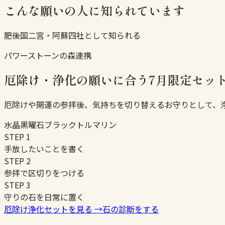
こんな願いの人に知られています
肥後国二宮・阿蘇四社として知られる
パワーストーンの森連携
厄除け・浄化の願いに合う7月限定セッ
厄除けや開運の参拝後、気持ちを切り替えるお守りとして、
水晶
黒曜石
ブラックトルマリン
STEP
1
手放したいことを書く
STEP
2
参拝で区切りをつける
STEP
3
守りの石を日常に置く
厄除け浄化セットを見る
→
石の診断をする