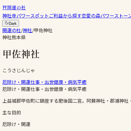
⛩
開運の杜
神社
寺
パワースポット
ご利益から探す
恋愛の森
パワーストー
Dark
開運の杜
/
神社
/
甲佐神社
神社
熊本県
甲佐神社
こうさじんじゃ
厄除け・開運
仕事・出世
健康・病気平癒
厄除け・開運
仕事・出世
健康・病気平癒
上益城郡甲佐町に鎮座する肥後国二宮。阿蘇神社・郡浦神社
主な目的
厄除け・開運