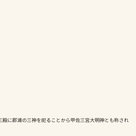
三殿に郡浦の三神を祀ることから甲佐三宮大明神とも称され