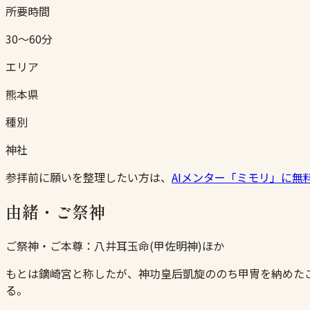
所要時間
30〜60分
エリア
熊本県
種別
神社
参拝前に願いを整理したい方は、
AIメンター「ミモリ」に無
由緒・ご祭神
ご祭神・ご本尊：
八井耳玉命(甲佐明神)ほか
もとは鏑崎宮と称したが、神功皇后凱旋ののち甲冑を納めた
る。