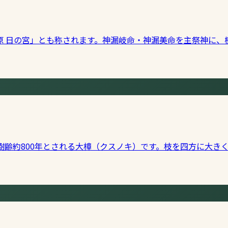
原 日の宮」とも称されます。神漏岐命・神漏美命を主祭神に、
樹齢約800年とされる大樟（クスノキ）です。枝を四方に大き