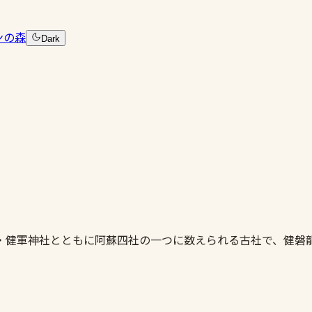
ンの森
Dark
・健軍神社とともに阿蘇四社の一つに数えられる古社で、健磐