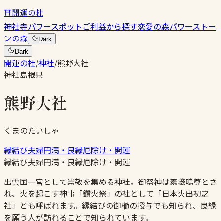
⛩
開運の杜
神社
寺
パワースポット
ご利益から探す
恋愛の森
パワーストー
ンの森
Dark
Dark
開運の杜
/
神社
/
熊野大社
神社
島根県
熊野大社
くまのたいしゃ
縁結び
夫婦円満・良縁
厄除け・開運
縁結び
夫婦円満・良縁
厄除け・開運
出雲国一宮として崇敬を集める神社。御祭神は素戔嗚尊とさ
れ、火を起こす神事「鑽火祭」の社として「日本火出初之
社」とも呼ばれます。縁結びの御櫛の授与でも知られ、良縁
を願う人が訪れることで知られています。