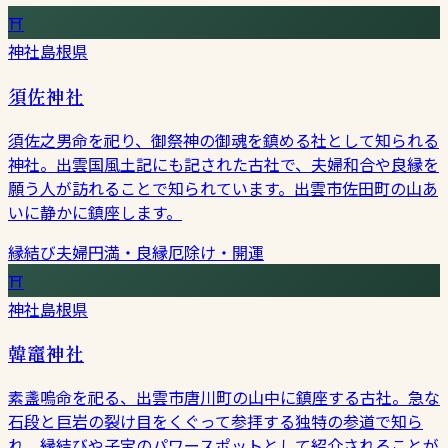
⛩
神社
島根県
須佐神社
須佐之男命を祀り、御祭神の御魂を鎮める社として知られる
神社。出雲国風土記にも記された古社で、夫婦和合や良縁を
願う人が訪れることで知られています。出雲市佐田町の山あ
いに静かに鎮座します。
縁結び
夫婦円満・良縁
厄除け・開運
⛩
神社
島根県
韓竈神社
素盞嗚命を祀る、出雲市唐川町の山中に鎮座する古社。急な
石段と巨岩の裂け目をくぐって参拝する独特の参道で知ら
れ、縁結びや子宝のパワースポットとして紹介されることが