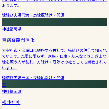
あります。
縁結び
夫婦円満・良縁
厄除け・開運
⛩
神社
福岡県
宝満宮竈門神社
太宰府市・宝満山に鎮座する古社で、縁結びの信仰で知られ
ています。恋愛に限らず、家族・仕事・友人などさまざまな
縁を願う人が訪れ、方除け・厄除けの社としても崇敬されて
います。
縁結び
夫婦円満・良縁
厄除け・開運
⛩
神社
福岡県
櫻井神社