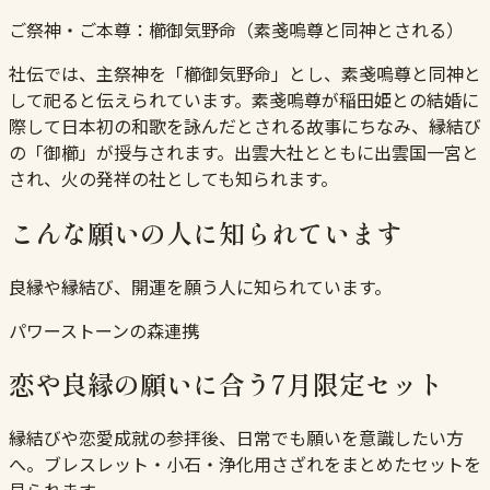
ご祭神・ご本尊：
櫛御気野命（素戔嗚尊と同神とされる）
社伝では、主祭神を「櫛御気野命」とし、素戔嗚尊と同神と
して祀ると伝えられています。素戔嗚尊が稲田姫との結婚に
際して日本初の和歌を詠んだとされる故事にちなみ、縁結び
の「御櫛」が授与されます。出雲大社とともに出雲国一宮と
され、火の発祥の社としても知られます。
こんな願いの人に知られています
良縁や縁結び、開運を願う人に知られています。
パワーストーンの森連携
恋や良縁の願いに合う7月限定セット
縁結びや恋愛成就の参拝後、日常でも願いを意識したい方
へ。ブレスレット・小石・浄化用さざれをまとめたセットを