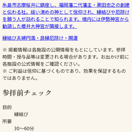
糸島市志摩桜井に鎮座し、福岡藩二代藩主・黒田忠之の創建
と伝わる社。祓い清めの神として信仰され、縁結びや厄除け
を願う人が訪れることで知られます。境内には伊勢神宮から
勧請した櫻井大神宮が隣接します。
縁結び
夫婦円満・良縁
厄除け・開運
※ 掲載情報は各施設の公開情報をもとにしています。参拝
時間・授与品等は変更される場合があります。お出かけ前に
各施設の公式情報をご確認ください。
※ ご利益は信仰に基づくものであり、効果を保証するもの
ではありません。
参拝前チェック
目的
縁結び
所要
30〜60分