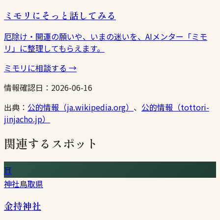
ミモリにそっと話してみる
厄除け・開運の願いや、いまの迷いを、AIメンター「ミモ
リ」に整理してもらえます。
ミモリに相談する
→
情報確認日：
2026-06-16
出典：
公的情報（ja.wikipedia.org）
、
公的情報（tottori-
jinjacho.jp）
関連するスポット
⛩
神社
鳥取県
金持神社