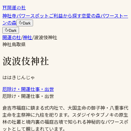
⛩
開運の杜
神社
寺
パワースポット
ご利益から探す
恋愛の森
パワーストー
ンの森
Dark
Dark
開運の杜
/
神社
/
波波伎神社
神社
鳥取県
波波伎神社
ははきじんじゃ
厄除け・開運
仕事・出世
厄除け・開運
仕事・出世
倉吉市福庭に鎮まる式内社で、大国主命の御子神・八重事代
主命を主祭神に九柱を祀ります。スダジイやタブノキの原生
林の社叢と境内裏の福庭古墳で知られる神秘的なパワースポ
ットとして親しまれています。