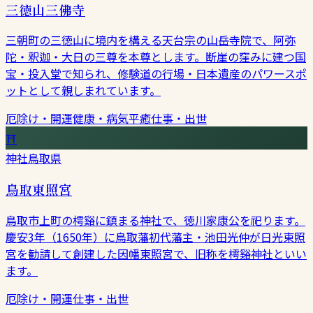
三徳山三佛寺
三朝町の三徳山に境内を構える天台宗の山岳寺院で、阿弥
陀・釈迦・大日の三尊を本尊とします。断崖の窪みに建つ国
宝・投入堂で知られ、修験道の行場・日本遺産のパワースポ
ットとして親しまれています。
厄除け・開運
健康・病気平癒
仕事・出世
⛩
神社
鳥取県
鳥取東照宮
鳥取市上町の樗谿に鎮まる神社で、徳川家康公を祀ります。
慶安3年（1650年）に鳥取藩初代藩主・池田光仲が日光東照
宮を勧請して創建した因幡東照宮で、旧称を樗谿神社といい
ます。
厄除け・開運
仕事・出世