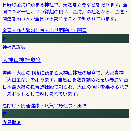
日野町金持に鎮まる神社で、天之常立尊などを祀ります。全
国でただ一社という縁起の良い「金持」の社名から、金運・
開運を願う人が全国から訪れることで知られています。
金運・商売繁盛
仕事・出世
厄除け・開運
⛩
神社
鳥取県
大神山神社奥宮
霊峰・大山の中腹に鎮まる大神山神社の奥宮で、大己貴神
（大国主命）を祀ります。自然石を敷き詰めた長い参道や西
日本最大級の権現造社殿で知られ、大山の信仰を集めるパワ
ースポットとして親しまれています。
厄除け・開運
健康・病気平癒
仕事・出世
⛩
寺
鳥取県