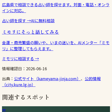
広島県で相談できる占い師を探せます。対面・電話・オンラ
インに対応。
占い師を探す
→
AIに無料相談
ミモリにそっと話してみる
金運・商売繁盛の願いや、いまの迷いを、AIメンター「ミモ
リ」に整理してもらえます。
ミモリに相談する
→
情報確認日：
2026-06-16
出典：
公式サイト（kameyama-jinja.com）
、
公的情報
（city.kure.lg.jp）
関連するスポット
⛩