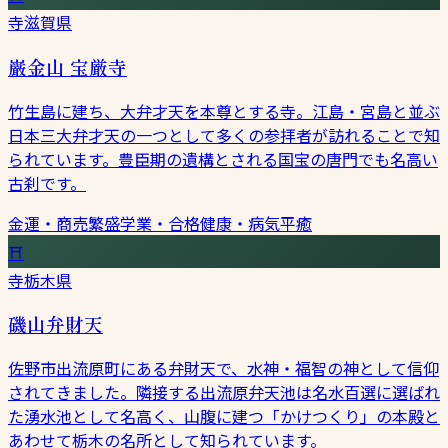
寺
滋賀県
巌金山 宝厳寺
竹生島に建ち、大弁才天を本尊とする寺。江島・宮島と並ぶ
日本三大弁才天の一つとして多くの参拝者が訪れることで知
られています。豊臣期の遺構とされる国宝の唐門でも名高い
古刹です。
金運・商売繁盛
学業・合格
健康・病気平癒
⛩
寺
栃木県
磯山弁財天
佐野市出流原町にある弁財天で、水神・福智の神として信仰
されてきました。隣接する出流原弁天池は名水百選に選ばれ
た湧水池として名高く、山腹に建つ「かけつくり」の本殿と
あわせて栃木の名所として知られています。