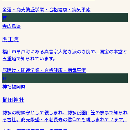
金運・商売繁盛
学業・合格
健康・病気平癒
⛩
寺
広島県
明王院
福山市草戸町にある真言宗大覚寺派の寺院で、国宝の本堂と
五重塔で知られています。
厄除け・開運
学業・合格
健康・病気平癒
⛩
神社
福岡県
櫛田神社
博多の総鎮守として親しまれ、博多祇園山笠の祭事で知られ
る古社。商売繁盛・不老長寿の信仰でも親しまれています。