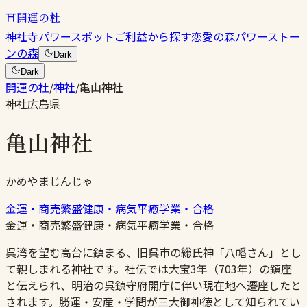
⛩
開運の杜
神社
寺
パワースポット
ご利益から探す
恋愛の森
パワーストー
ンの森
Dark
Dark
開運の杜
/
神社
/
亀山神社
神社
広島県
亀山神社
かめやまじんじゃ
金運・商売繁盛
健康・病気平癒
学業・合格
金運・商売繁盛
健康・病気平癒
学業・合格
呉湾を望む高台に鎮まる、旧呉市の総氏神「八幡さん」とし
て親しまれる神社です。社伝では大宝3年（703年）の鎮座
と伝えられ、明治の呉鎮守府開庁に伴い現在地へ遷座したと
されます。勝運・安産・学問が三大御神徳として知られてい