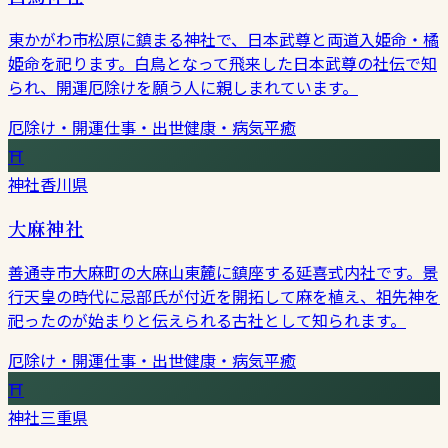
東かがわ市松原に鎮まる神社で、日本武尊と両道入姫命・橘
姫命を祀ります。白鳥となって飛来した日本武尊の社伝で知
られ、開運厄除けを願う人に親しまれています。
厄除け・開運
仕事・出世
健康・病気平癒
⛩
神社
香川県
大麻神社
善通寺市大麻町の大麻山東麓に鎮座する延喜式内社です。景
行天皇の時代に忌部氏が付近を開拓して麻を植え、祖先神を
祀ったのが始まりと伝えられる古社として知られます。
厄除け・開運
仕事・出世
健康・病気平癒
⛩
神社
三重県