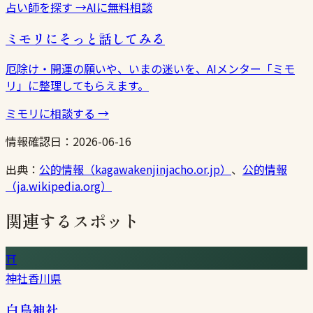
占い師を探す
→
AIに無料相談
ミモリにそっと話してみる
厄除け・開運の願いや、いまの迷いを、AIメンター「ミモ
リ」に整理してもらえます。
ミモリに相談する
→
情報確認日：
2026-06-16
出典：
公的情報（kagawakenjinjacho.or.jp）
、
公的情報
（ja.wikipedia.org）
関連するスポット
⛩
神社
香川県
白鳥神社