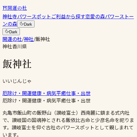
⛩
開運の杜
神社
寺
パワースポット
ご利益から探す
恋愛の森
パワーストー
ンの森
Dark
Dark
開運の杜
/
神社
/
飯神社
神社
香川県
飯神社
いいじんじゃ
厄除け・開運
健康・病気平癒
仕事・出世
厄除け・開運
健康・病気平癒
仕事・出世
丸亀市飯山町の飯野山（讃岐富士）西南麓に鎮まる式内社
で、讃岐国の国魂神とされる飯依比古命と少彦名命を祀りま
す。讃岐富士を仰ぐ古社のパワースポットとして親しまれて
います。