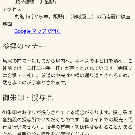
JR予讃線「丸亀駅」
アクセス
丸亀市街から車。飯野山（讃岐富士）の西南麓に鎮座
地図
Google マップで開く
参拝のマナー
鳥居の前で一礼してから境内へ。手水舎で手と口を清め、ご
神前では「二拝二拍手一拝」が基本とされています（寺院で
は合掌・一礼）。参道の中央は神様の通り道とされるため、
端を歩くのが丁寧とされます。
御朱印・授与品
御朱印やお守りが授与されている場合があります。授与品は
各施設の授与所でいただくものです（当サイトでの販売・代
行は行いません）。授与の有無・初穂料は変わることがある
ため、最新の公式情報をご確認ください。