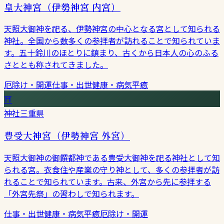
皇大神宮（伊勢神宮 内宮）
天照大御神を祀る、伊勢神宮の中心となる宮として知られる
神社。全国から数多くの参拝者が訪れることで知られていま
す。五十鈴川のほとりに鎮まり、古くから日本人の心のふる
さととも称されてきました。
厄除け・開運
仕事・出世
健康・病気平癒
⛩
神社
三重県
豊受大神宮（伊勢神宮 外宮）
天照大御神の御饌都神である豊受大御神を祀る神社として知
られる宮。衣食住や産業の守り神として、多くの参拝者が訪
れることで知られています。古来、外宮から先に参拝する
「外宮先祭」の習わしで知られます。
仕事・出世
健康・病気平癒
厄除け・開運