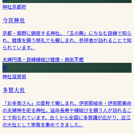
神社
京都府
今宮神社
京都・紫野に鎮座する神社。「玉の輿」にちなむ良縁で知ら
れ、健康を願う祭礼でも親しまれ、参拝者が訪れることで知
られています。
夫婦円満・良縁
縁結び
健康・病気平癒
⛩
神社
滋賀県
多賀大社
「お多賀さん」の愛称で親しまれ、伊邪那岐命・伊邪那美命
の夫婦神を祀る神社。延命長寿や縁結びを願う人が訪れるこ
とで知られています。古くから全国に多賀講が広がり、近江
の大社として崇敬を集めてきました。