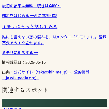
最初の結果は無料・続きは¥480〜
鑑定をはじめる
→
AIに無料相談
ミモリにそっと話してみる
誰にも言えない恋の悩みを、AIメンター「ミモリ」に。登録
不要で今すぐ話せます。
ミモリに相談する
→
情報確認日：
2026-06-16
出典：
公式サイト（takaoshihime.jp）
、
公的情報
（ja.wikipedia.org）
関連するスポット
⛩