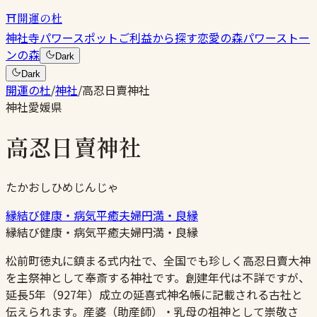
⛩
開運の杜
神社
寺
パワースポット
ご利益から探す
恋愛の森
パワーストー
ンの森
Dark
Dark
開運の杜
/
神社
/
高忍日賣神社
神社
愛媛県
高忍日賣神社
たかおしひめじんじゃ
縁結び
健康・病気平癒
夫婦円満・良縁
縁結び
健康・病気平癒
夫婦円満・良縁
松前町徳丸に鎮まる式内社で、全国でも珍しく高忍日賣大神
を主祭神として奉斎する神社です。創建年代は不詳ですが、
延長5年（927年）成立の延喜式神名帳に記載される古社と
伝えられます。産婆（助産師）・乳母の祖神として崇敬さ