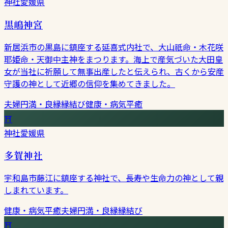
神社
愛媛県
黒嶋神宮
新居浜市の黒島に鎮座する延喜式内社で、大山祇命・木花咲
耶姫命・天御中主神をまつります。海上で産気づいた大田皇
女が当社に祈願して無事出産したと伝えられ、古くから安産
守護の神として近郷の信仰を集めてきました。
夫婦円満・良縁
縁結び
健康・病気平癒
⛩
神社
愛媛県
多賀神社
宇和島市藤江に鎮座する神社で、長寿や生命力の神として親
しまれています。
健康・病気平癒
夫婦円満・良縁
縁結び
⛩