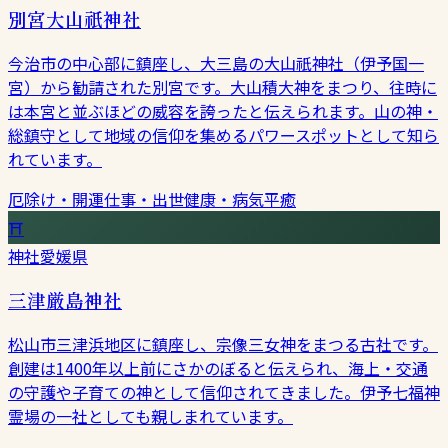
別宮大山祇神社
今治市の中心部に鎮座し、大三島の大山祇神社（伊予国一
宮）から勧請された別宮です。大山積大神をまつり、往時に
は本宮と並ぶほどの威容を誇ったと伝えられます。山の神・
総鎮守として地域の信仰を集めるパワースポットとして知ら
れています。
厄除け・開運
仕事・出世
健康・病気平癒
⛩
神社
愛媛県
三津厳島神社
松山市三津浜地区に鎮座し、宗像三女神をまつる古社です。
創建は1400年以上前にさかのぼると伝えられ、海上・交通
の守護や子育ての神として信仰されてきました。伊予七福神
霊場の一社としても親しまれています。