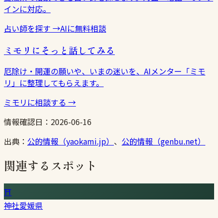
インに対応。
占い師を探す
→
AIに無料相談
ミモリにそっと話してみる
厄除け・開運の願いや、いまの迷いを、AIメンター「ミモ
リ」に整理してもらえます。
ミモリに相談する
→
情報確認日：
2026-06-16
出典：
公的情報（yaokami.jp）
、
公的情報（genbu.net）
関連するスポット
⛩
神社
愛媛県