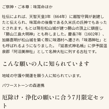
ご祭神・ご本尊：
味耳命ほか
社伝によれば、天智天皇3年（664年）に越智守興が創建し
たと伝えられ、味耳命の後裔である久米氏の氏神でもあった
とされます。もとは現在松山城が建つ勝山の頂上に鎮座し
「勝山三島大明神」とも称しました。慶長7年（1602年）、
加藤嘉明が松山城を築く際に味酒村へ遷され「味酒神社」と
も呼ばれるようになりました。『延喜式神名帳』に伊予国温
泉郡「阿沼美神社」として名神大社に列する古社です。
こんな願いの人に知られています
地域の守護や開運を願う人に知られています。
パワーストーンの森連携
厄除け・浄化の願いに合う7月限定セッ
ト