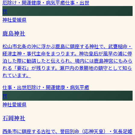
厄除け・開運
健康・病気平癒
仕事・出世
⛩
神社
愛媛県
鹿島神社
松山市北条の沖に浮かぶ鹿島に鎮座する神社で、武甕槌命・
経津主神・事代主命をまつります。神功皇后が風早の浦に停
泊した際に勧請したと伝えられ、境内には鹿島神宮にもみら
れる「要石」が残ります。瀬戸内の景勝地の鎮守として知ら
れています。
仕事・出世
厄除け・開運
健康・病気平癒
⛩
神社
愛媛県
石岡神社
西条市に鎮座する古社で、誉田別命（応神天皇）・気長足姫