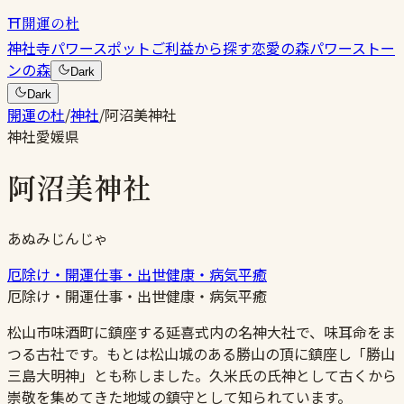
⛩
開運の杜
神社
寺
パワースポット
ご利益から探す
恋愛の森
パワーストー
ンの森
Dark
Dark
開運の杜
/
神社
/
阿沼美神社
神社
愛媛県
阿沼美神社
あぬみじんじゃ
厄除け・開運
仕事・出世
健康・病気平癒
厄除け・開運
仕事・出世
健康・病気平癒
松山市味酒町に鎮座する延喜式内の名神大社で、味耳命をま
つる古社です。もとは松山城のある勝山の頂に鎮座し「勝山
三島大明神」とも称しました。久米氏の氏神として古くから
崇敬を集めてきた地域の鎮守として知られています。