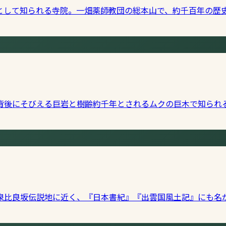
として知られる寺院。一畑薬師教団の総本山で、約千百年の歴
背後にそびえる巨岩と樹齢約千年とされるムクの巨木で知られ
泉比良坂伝説地に近く、『日本書紀』『出雲国風土記』にも名