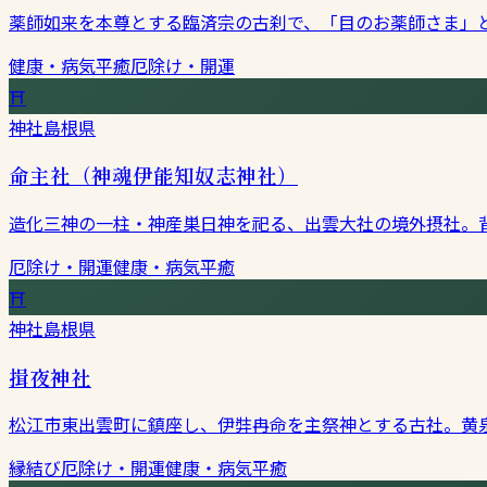
薬師如来を本尊とする臨済宗の古刹で、「目のお薬師さま」
健康・病気平癒
厄除け・開運
⛩
神社
島根県
命主社（神魂伊能知奴志神社）
造化三神の一柱・神産巣日神を祀る、出雲大社の境外摂社。
厄除け・開運
健康・病気平癒
⛩
神社
島根県
揖夜神社
松江市東出雲町に鎮座し、伊弉冉命を主祭神とする古社。黄
縁結び
厄除け・開運
健康・病気平癒