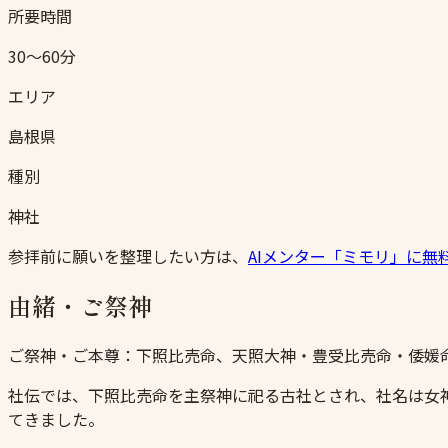
所要時間
30〜60分
エリア
島根県
種別
神社
参拝前に願いを整理したい方は、
AIメンター「ミモリ」に無
由緒・ご祭神
ご祭神・ご本尊：
下照比売命、天照大神・豊受比売命・倭媛
社伝では、下照比売命を主祭神に祀る古社とされ、社名は女
てきました。