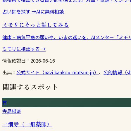
占い師を探す
→
AIに無料相談
ミモリにそっと話してみる
健康・病気平癒の願いや、いまの迷いを、AIメンター「ミモ
ミモリに相談する
→
情報確認日：
2026-06-16
出典：
公式サイト（navi.kankou-matsue.jp）
、
公的情報（shri
関連するスポット
⛩
寺
島根県
一畑寺（一畑薬師）