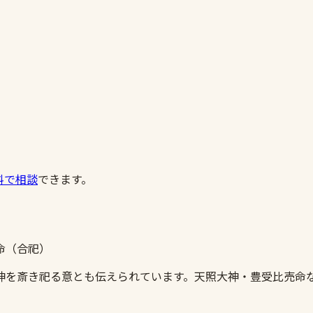
料で相談
できます。
命（合祀）
神を斎き祀る意とも伝えられています。天照大神・豊受比売命