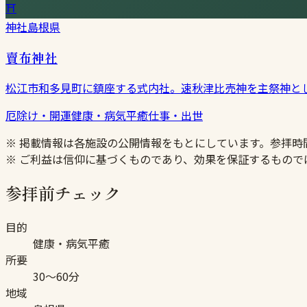
⛩
神社
島根県
賣布神社
松江市和多見町に鎮座する式内社。速秋津比売神を主祭神と
厄除け・開運
健康・病気平癒
仕事・出世
※ 掲載情報は各施設の公開情報をもとにしています。参拝
※ ご利益は信仰に基づくものであり、効果を保証するもので
参拝前チェック
目的
健康・病気平癒
所要
30〜60分
地域