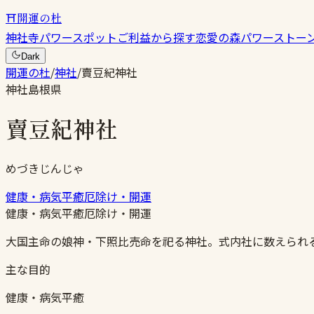
⛩
開運の杜
神社
寺
パワースポット
ご利益から探す
恋愛の森
パワーストー
Dark
開運の杜
/
神社
/
賣豆紀神社
神社
島根県
賣豆紀神社
めづきじんじゃ
健康・病気平癒
厄除け・開運
健康・病気平癒
厄除け・開運
大国主命の娘神・下照比売命を祀る神社。式内社に数えられ
主な目的
健康・病気平癒