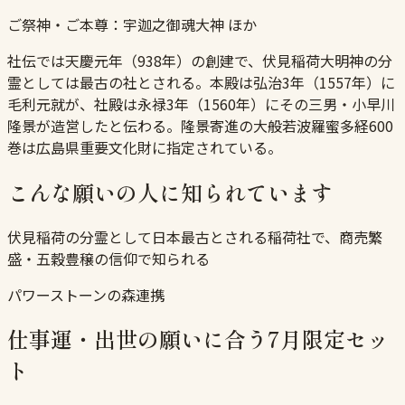
ご祭神・ご本尊：
宇迦之御魂大神 ほか
社伝では天慶元年（938年）の創建で、伏見稲荷大明神の分
霊としては最古の社とされる。本殿は弘治3年（1557年）に
毛利元就が、社殿は永禄3年（1560年）にその三男・小早川
隆景が造営したと伝わる。隆景寄進の大般若波羅蜜多経600
巻は広島県重要文化財に指定されている。
こんな願いの人に知られています
伏見稲荷の分霊として日本最古とされる稲荷社で、商売繁
盛・五穀豊穣の信仰で知られる
パワーストーンの森連携
仕事運・出世の願いに合う7月限定セッ
ト