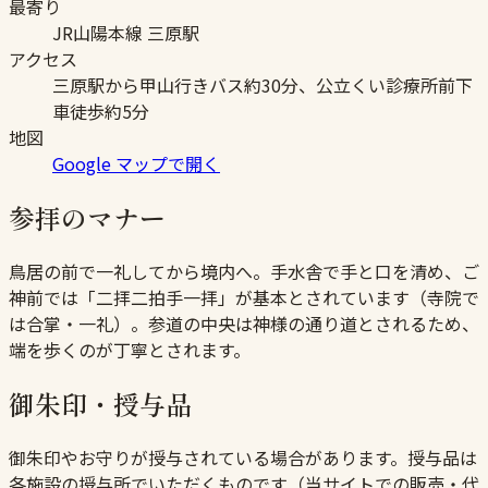
最寄り
JR山陽本線 三原駅
アクセス
三原駅から甲山行きバス約30分、公立くい診療所前下
車徒歩約5分
地図
Google マップで開く
参拝のマナー
鳥居の前で一礼してから境内へ。手水舎で手と口を清め、ご
神前では「二拝二拍手一拝」が基本とされています（寺院で
は合掌・一礼）。参道の中央は神様の通り道とされるため、
端を歩くのが丁寧とされます。
御朱印・授与品
御朱印やお守りが授与されている場合があります。授与品は
各施設の授与所でいただくものです（当サイトでの販売・代