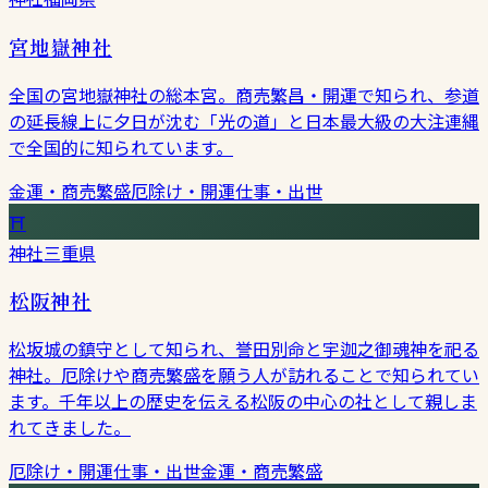
宮地嶽神社
全国の宮地嶽神社の総本宮。商売繁昌・開運で知られ、参道
の延長線上に夕日が沈む「光の道」と日本最大級の大注連縄
で全国的に知られています。
金運・商売繁盛
厄除け・開運
仕事・出世
⛩
神社
三重県
松阪神社
松坂城の鎮守として知られ、誉田別命と宇迦之御魂神を祀る
神社。厄除けや商売繁盛を願う人が訪れることで知られてい
ます。千年以上の歴史を伝える松阪の中心の社として親しま
れてきました。
厄除け・開運
仕事・出世
金運・商売繁盛