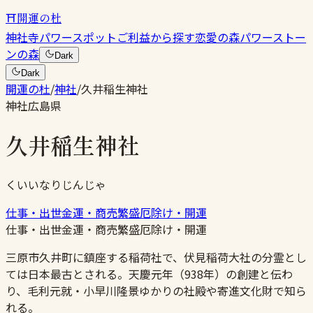
⛩
開運の杜
神社
寺
パワースポット
ご利益から探す
恋愛の森
パワーストー
ンの森
Dark
Dark
開運の杜
/
神社
/
久井稲生神社
神社
広島県
久井稲生神社
くいいなりじんじゃ
仕事・出世
金運・商売繁盛
厄除け・開運
仕事・出世
金運・商売繁盛
厄除け・開運
三原市久井町に鎮座する稲荷社で、伏見稲荷大社の分霊とし
ては日本最古とされる。天慶元年（938年）の創建と伝わ
り、毛利元就・小早川隆景ゆかりの社殿や寄進文化財で知ら
れる。