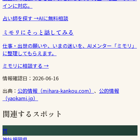
インに対応。
占い師を探す
→
AIに無料相談
ミモリにそっと話してみる
仕事・出世の願いや、いまの迷いを、AIメンター「ミモリ」
に整理してもらえます。
ミモリに相談する
→
情報確認日：
2026-06-16
出典：
公的情報（mihara-kankou.com）
、
公的情報
（yaokami.jp）
関連するスポット
⛩
神社
福岡県