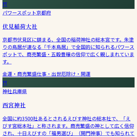
⛩
パワースポット
京都府
伏見稲荷大社
京都市伏見区に鎮まる、全国の稲荷神社の総本宮です。朱塗
りの鳥居が連なる「千本鳥居」で全国的に知られるパワース
ポットで、商売繁盛・五穀豊穣の信仰で広く親しまれていま
す。
金運・商売繁盛
仕事・出世
厄除け・開運
⛩
神社
兵庫県
西宮神社
全国に約3500社あるとされるえびす神社の総本社で、「え
びす宮総本社」と称されます。商売繁盛の神として広く信仰
され、十日えびすの「福男選び」（開門神事）でも知られて