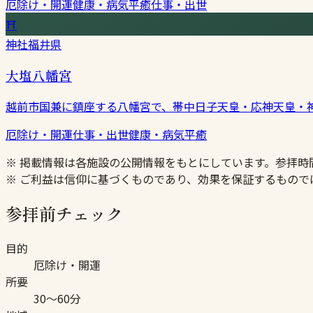
厄除け・開運
健康・病気平癒
仕事・出世
⛩
神社
福井県
大塩八幡宮
越前市国兼に鎮座する八幡宮で、帯中日子天皇・応神天皇・
厄除け・開運
仕事・出世
健康・病気平癒
※ 掲載情報は各施設の公開情報をもとにしています。参拝
※ ご利益は信仰に基づくものであり、効果を保証するもので
参拝前チェック
目的
厄除け・開運
所要
30〜60分