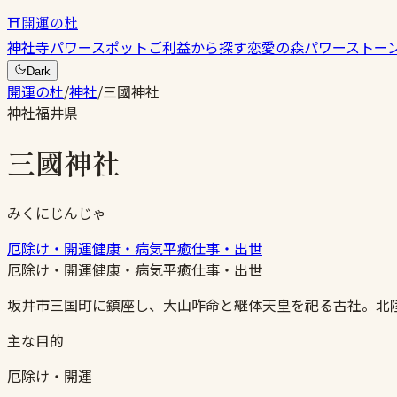
⛩
開運の杜
神社
寺
パワースポット
ご利益から探す
恋愛の森
パワーストー
Dark
開運の杜
/
神社
/
三國神社
神社
福井県
三國神社
みくにじんじゃ
厄除け・開運
健康・病気平癒
仕事・出世
厄除け・開運
健康・病気平癒
仕事・出世
坂井市三国町に鎮座し、大山咋命と継体天皇を祀る古社。北
主な目的
厄除け・開運