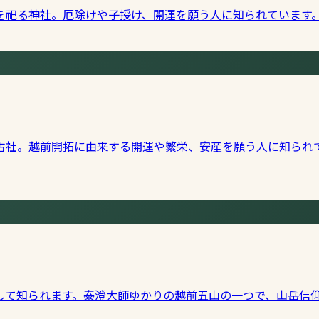
を祀る神社。厄除けや子授け、開運を願う人に知られています
古社。越前開拓に由来する開運や繁栄、安産を願う人に知られ
して知られます。泰澄大師ゆかりの越前五山の一つで、山岳信