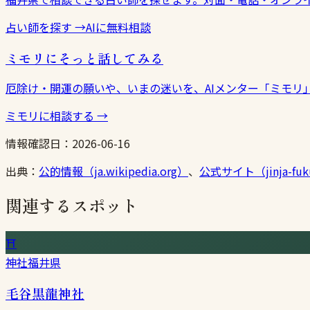
占い師を探す
→
AIに無料相談
ミモリにそっと話してみる
厄除け・開運の願いや、いまの迷いを、AIメンター「ミモリ
ミモリに相談する
→
情報確認日：
2026-06-16
出典：
公的情報（ja.wikipedia.org）
、
公式サイト（jinja-fuku
関連するスポット
⛩
神社
福井県
毛谷黒龍神社