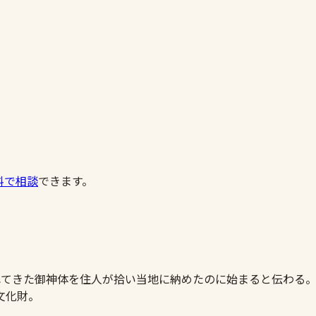
料で相談
できます。
てきた御神体を住人が拾い当地に納めたのに始まると伝わる。永禄7
文化財。