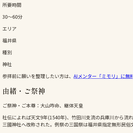
所要時間
30〜60分
エリア
福井県
種別
神社
参拝前に願いを整理したい方は、
AIメンター「ミモリ」に無
由緒・ご祭神
ご祭神・ご本尊：
大山咋命、継体天皇
社伝によれば天文9年(1540年)、竹田川支流の兵庫川から流れ
三國神社へ改称された。例祭の三国祭は福井県指定無形民俗