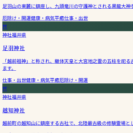
足羽山の東麓に鎮座し、九頭竜川の守護神とされる黒龍大神
厄除け・開運
健康・病気平癒
仕事・出世
⛩
神社
福井県
足羽神社
「越前祖神」と称され、継体天皇と大宮地之霊の五柱を祀る
ます。
仕事・出世
健康・病気平癒
厄除け・開運
⛩
神社
福井県
越知神社
越前町の越知山に鎮座する古社で、北陸最古級の修験霊場と