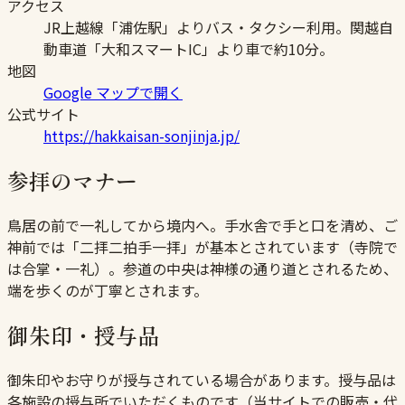
アクセス
JR上越線「浦佐駅」よりバス・タクシー利用。関越自
動車道「大和スマートIC」より車で約10分。
地図
Google マップで開く
公式サイト
https://hakkaisan-sonjinja.jp/
参拝のマナー
鳥居の前で一礼してから境内へ。手水舎で手と口を清め、ご
神前では「二拝二拍手一拝」が基本とされています（寺院で
は合掌・一礼）。参道の中央は神様の通り道とされるため、
端を歩くのが丁寧とされます。
御朱印・授与品
御朱印やお守りが授与されている場合があります。授与品は
各施設の授与所でいただくものです（当サイトでの販売・代