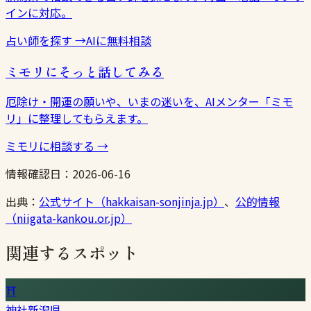
インに対応。
占い師を探す
→
AIに無料相談
ミモリにそっと話してみる
厄除け・開運の願いや、いまの迷いを、AIメンター「ミモ
リ」に整理してもらえます。
ミモリに相談する
→
情報確認日：
2026-06-16
出典：
公式サイト（hakkaisan-sonjinja.jp）
、
公的情報
（niigata-kankou.or.jp）
関連するスポット
⛩
神社
新潟県