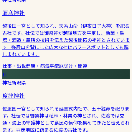
彌彦神社
越後国一宮として知られ、天香山命（伊夜日子大神）を祀る
古社です。社伝では御祭神が越後地方を平定し、漁業・製
塩・酒造・農耕の技術を伝えた越後開拓の祖神とされていま
す。弥彦山を背にした広大な杜はパワースポットとしても親
しまれています。
仕事・出世
健康・病気平癒
厄除け・開運
⛩
神社
新潟県
度津神社
佐渡国一宮として知られる延喜式内社で、五十猛命を祀りま
す。社伝では御祭神は植林・林業の神とされ、佐渡では交
通・海上の守護神として島民の信仰を集めてきたと伝えられ
ます。羽茂地区に鎮まる佐渡の古社です。