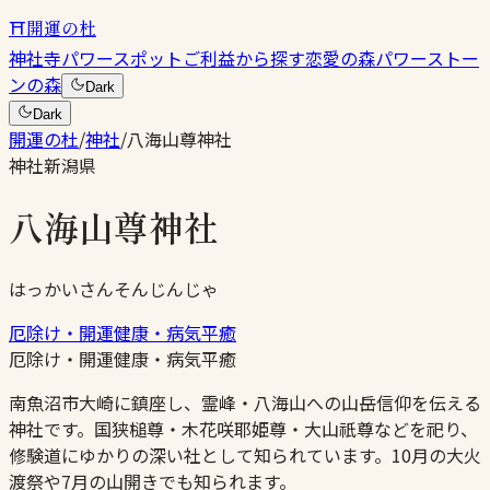
⛩
開運の杜
神社
寺
パワースポット
ご利益から探す
恋愛の森
パワーストー
ンの森
Dark
Dark
開運の杜
/
神社
/
八海山尊神社
神社
新潟県
八海山尊神社
はっかいさんそんじんじゃ
厄除け・開運
健康・病気平癒
厄除け・開運
健康・病気平癒
南魚沼市大崎に鎮座し、霊峰・八海山への山岳信仰を伝える
神社です。国狭槌尊・木花咲耶姫尊・大山祇尊などを祀り、
修験道にゆかりの深い社として知られています。10月の大火
渡祭や7月の山開きでも知られます。