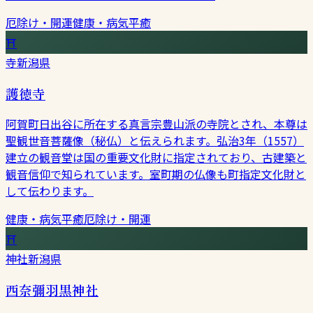
厄除け・開運
健康・病気平癒
⛩
寺
新潟県
護徳寺
阿賀町日出谷に所在する真言宗豊山派の寺院とされ、本尊は
聖観世音菩薩像（秘仏）と伝えられます。弘治3年（1557）
建立の観音堂は国の重要文化財に指定されており、古建築と
観音信仰で知られています。室町期の仏像も町指定文化財と
して伝わります。
健康・病気平癒
厄除け・開運
⛩
神社
新潟県
西奈彌羽黒神社