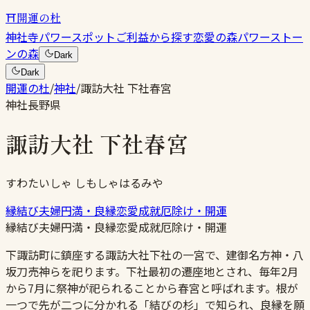
⛩
開運の杜
神社
寺
パワースポット
ご利益から探す
恋愛の森
パワーストー
ンの森
Dark
Dark
開運の杜
/
神社
/
諏訪大社 下社春宮
神社
長野県
諏訪大社 下社春宮
すわたいしゃ しもしゃはるみや
縁結び
夫婦円満・良縁
恋愛成就
厄除け・開運
縁結び
夫婦円満・良縁
恋愛成就
厄除け・開運
下諏訪町に鎮座する諏訪大社下社の一宮で、建御名方神・八
坂刀売神らを祀ります。下社最初の遷座地とされ、毎年2月
から7月に祭神が祀られることから春宮と呼ばれます。根が
一つで先が二つに分かれる「結びの杉」で知られ、良縁を願