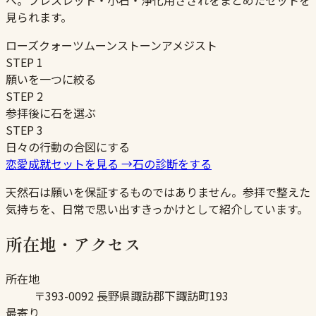
へ。ブレスレット・小石・浄化用さざれをまとめたセットを
見られます。
ローズクォーツ
ムーンストーン
アメジスト
STEP
1
願いを一つに絞る
STEP
2
参拝後に石を選ぶ
STEP
3
日々の行動の合図にする
恋愛成就セットを見る
→
石の診断をする
天然石は願いを保証するものではありません。参拝で整えた
気持ちを、日常で思い出すきっかけとして紹介しています。
所在地・アクセス
所在地
〒393-0092 長野県諏訪郡下諏訪町193
最寄り