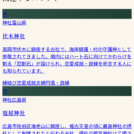
⛩
神社
富山県
伏木神社
高岡市伏木に鎮座する古社で、海岸鎮護・村の守護神として
崇敬されてきました。境内にはハート石に向けてかわらけを
割る「厄割石」が設けられ、恋愛成就・良縁を祈念する人に
も知られています。
縁結び
恋愛成就
夫婦円満・良縁
⛩
神社
広島県
塩屋神社
広島市佐伯区海老山に鎮座し、推古天皇の頃に嚴島神社の摂
社として創建されたと伝わる古社。摂社の龍宮神社は乙姫さ