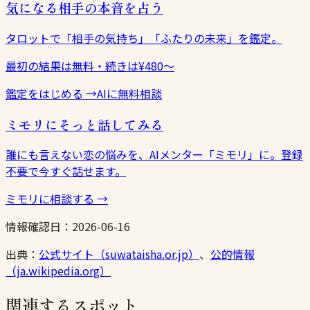
気になる相手の本音を占う
タロットで「相手の気持ち」「ふたりの未来」を鑑定。
最初の結果は無料・続きは¥480〜
鑑定をはじめる
→
AIに無料相談
ミモリにそっと話してみる
誰にも言えない恋の悩みを、AIメンター「ミモリ」に。登録
不要で今すぐ話せます。
ミモリに相談する
→
情報確認日：
2026-06-16
出典：
公式サイト（suwataisha.or.jp）
、
公的情報
（ja.wikipedia.org）
関連するスポット