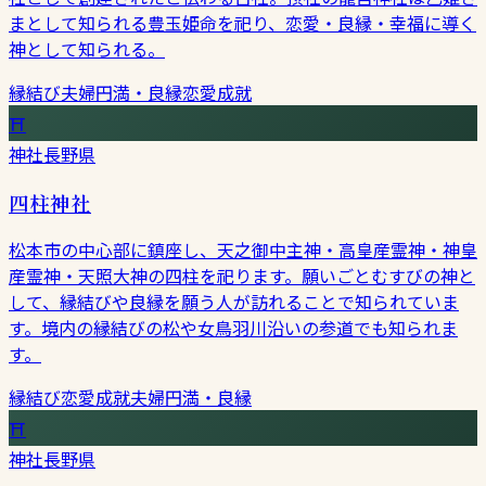
まとして知られる豊玉姫命を祀り、恋愛・良縁・幸福に導く
神として知られる。
縁結び
夫婦円満・良縁
恋愛成就
⛩
神社
長野県
四柱神社
松本市の中心部に鎮座し、天之御中主神・高皇産霊神・神皇
産霊神・天照大神の四柱を祀ります。願いごとむすびの神と
して、縁結びや良縁を願う人が訪れることで知られていま
す。境内の縁結びの松や女鳥羽川沿いの参道でも知られま
す。
縁結び
恋愛成就
夫婦円満・良縁
⛩
神社
長野県