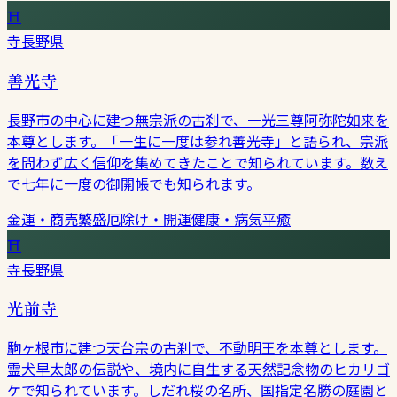
⛩
寺
長野県
善光寺
長野市の中心に建つ無宗派の古刹で、一光三尊阿弥陀如来を
本尊とします。「一生に一度は参れ善光寺」と語られ、宗派
を問わず広く信仰を集めてきたことで知られています。数え
で七年に一度の御開帳でも知られます。
金運・商売繁盛
厄除け・開運
健康・病気平癒
⛩
寺
長野県
光前寺
駒ヶ根市に建つ天台宗の古刹で、不動明王を本尊とします。
霊犬早太郎の伝説や、境内に自生する天然記念物のヒカリゴ
ケで知られています。しだれ桜の名所、国指定名勝の庭園と