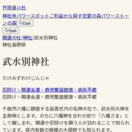
⛩
開運の杜
神社
寺
パワースポット
ご利益から探す
恋愛の森
パワーストー
ンの森
Dark
Dark
開運の杜
/
神社
/
武水別神社
神社
長野県
武水別神社
たけみずわけじんじゃ
厄除け・開運
金運・商売繁盛
健康・病気平癒
厄除け・開運
金運・商売繁盛
健康・病気平癒
千曲市八幡に鎮座する延喜式内の名神大社で、武水別大神を
主祭神とします。のちに八幡神を合わせ祀り「八幡さま」と
して親しまれ、開運や厄除けを願う人が訪れることで知られ
ています。県内有数の規模の大頭祭でも知られます。