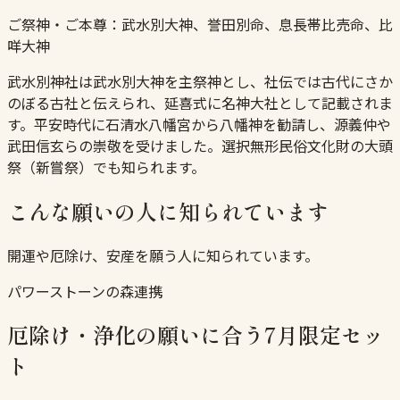
ご祭神・ご本尊：
武水別大神、誉田別命、息長帯比売命、比
咩大神
武水別神社は武水別大神を主祭神とし、社伝では古代にさか
のぼる古社と伝えられ、延喜式に名神大社として記載されま
す。平安時代に石清水八幡宮から八幡神を勧請し、源義仲や
武田信玄らの崇敬を受けました。選択無形民俗文化財の大頭
祭（新嘗祭）でも知られます。
こんな願いの人に知られています
開運や厄除け、安産を願う人に知られています。
パワーストーンの森連携
厄除け・浄化の願いに合う7月限定セッ
ト