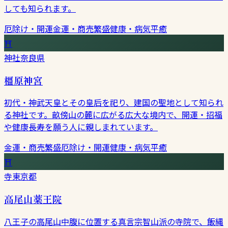
しても知られます。
厄除け・開運
金運・商売繁盛
健康・病気平癒
⛩
神社
奈良県
橿原神宮
初代・神武天皇とその皇后を祀り、建国の聖地として知られ
る神社です。畝傍山の麓に広がる広大な境内で、開運・招福
や健康長寿を願う人に親しまれています。
金運・商売繁盛
厄除け・開運
健康・病気平癒
⛩
寺
東京都
高尾山薬王院
八王子の高尾山中腹に位置する真言宗智山派の寺院で、飯縄