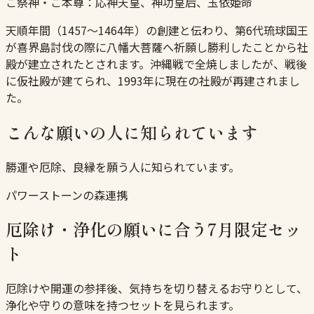
ご祭神・ご本尊：
応神天皇、神功皇后、玉依姫命
天順年間（1457〜1464年）の創建と伝わり、第6代琉球国王
が喜界島討伐の際に八幡大菩薩へ祈願し勝利したことから社
殿が建立されたとされます。沖縄戦で全焼しましたが、戦後
に仮社殿が建てられ、1993年に現在の社殿が再建されまし
た。
こんな願いの人に知られています
勝運や厄除、良縁を願う人に知られています。
パワーストーンの森連携
厄除け・浄化の願いに合う7月限定セッ
ト
厄除けや開運の参拝後、気持ちを切り替えるお守りとして、
浄化や守りの意味を持つセットを見られます。