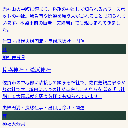
赤神山の中腹に鎮まり、勝運の神として知られるパワースポ
ットの神社。勝負事や開運を願う人が訪れることで知られて
います。本殿手前の巨岩「夫婦岩」でも親しまれてきまし
た。
仕事・出世
夫婦円満・良縁
厄除け・開運
⛩
神社
佐賀県
佐嘉神社・松原神社
佐賀市の中心部に隣接して鎮まる神社で、佐賀藩鍋島家ゆか
りの社です。境内に八つの社が点在し、それらを巡る「八社
詣」で大願成就を願う参拝でも知られています。
夫婦円満・良縁
仕事・出世
厄除け・開運
⛩
神社
大分県