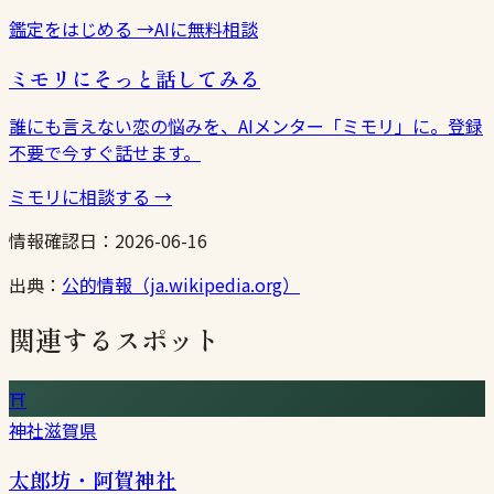
鑑定をはじめる
→
AIに無料相談
ミモリにそっと話してみる
誰にも言えない恋の悩みを、AIメンター「ミモリ」に。登録
不要で今すぐ話せます。
ミモリに相談する
→
情報確認日：
2026-06-16
出典：
公的情報（ja.wikipedia.org）
関連するスポット
⛩
神社
滋賀県
太郎坊・阿賀神社