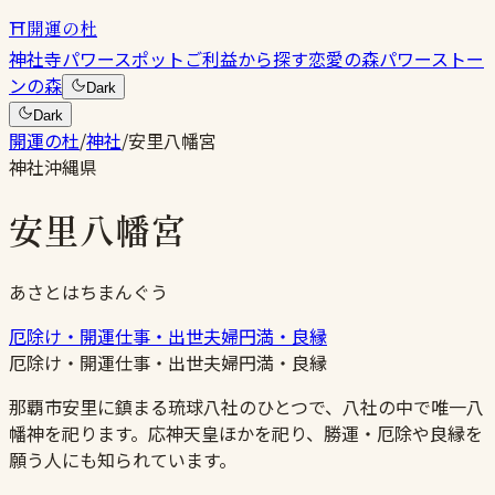
⛩
開運の杜
神社
寺
パワースポット
ご利益から探す
恋愛の森
パワーストー
ンの森
Dark
Dark
開運の杜
/
神社
/
安里八幡宮
神社
沖縄県
安里八幡宮
あさとはちまんぐう
厄除け・開運
仕事・出世
夫婦円満・良縁
厄除け・開運
仕事・出世
夫婦円満・良縁
那覇市安里に鎮まる琉球八社のひとつで、八社の中で唯一八
幡神を祀ります。応神天皇ほかを祀り、勝運・厄除や良縁を
願う人にも知られています。