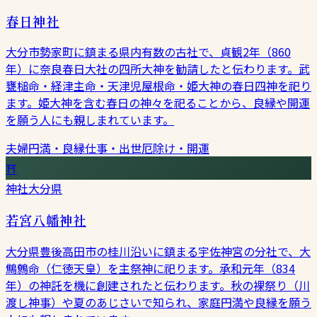
春日神社
大分市勢家町に鎮まる県内有数の古社で、貞観2年（860
年）に奈良春日大社の四所大神を勧請したと伝わります。武
甕槌命・経津主命・天津児屋根命・姫大神の春日四神を祀り
ます。姫大神を含む春日の神々を祀ることから、良縁や開運
を願う人にも親しまれています。
夫婦円満・良縁
仕事・出世
厄除け・開運
⛩
神社
大分県
若宮八幡神社
大分県豊後高田市の桂川沿いに鎮まる宇佐神宮の分社で、大
鷦鷯命（仁徳天皇）を主祭神に祀ります。承和元年（834
年）の神託を機に創建されたと伝わります。秋の裸祭り（川
渡し神事）や夏のあじさいで知られ、家庭円満や良縁を願う