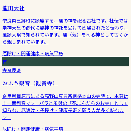
龍田大社
奈良県三郷町に鎮座する、風の神を祀る古社です。社伝では
崇神天皇の御代に風神の神託を受けて創建されたと伝わり、
風鎮大祭で知られています。風（気）を司る神として古くか
ら親しまれています。
厄除け・開運
健康・病気平癒
⛩
寺
奈良県
おふさ観音（観音寺）
奈良県橿原市にある高野山真言宗別格本山の寺院で、本尊は
十一面観音です。バラと風鈴の「花まんだらのお寺」として
知られ、厄除け・子授け・健康長寿を願う人が多く訪れま
す。
厄除け・開運
健康・病気平癒