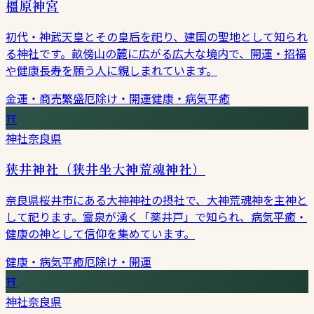
橿原神宮
初代・神武天皇とその皇后を祀り、建国の聖地として知られ
る神社です。畝傍山の麓に広がる広大な境内で、開運・招福
や健康長寿を願う人に親しまれています。
金運・商売繁盛
厄除け・開運
健康・病気平癒
⛩
神社
奈良県
狭井神社（狭井坐大神荒魂神社）
奈良県桜井市にある大神神社の摂社で、大神荒魂神を主神と
して祀ります。霊泉が湧く「薬井戸」で知られ、病気平癒・
健康の神として信仰を集めています。
健康・病気平癒
厄除け・開運
⛩
神社
奈良県