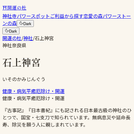
⛩
開運の杜
神社
寺
パワースポット
ご利益から探す
恋愛の森
パワーストー
ンの森
Dark
Dark
開運の杜
/
神社
/
石上神宮
神社
奈良県
石上神宮
いそのかみじんぐう
健康・病気平癒
厄除け・開運
健康・病気平癒
厄除け・開運
『古事記』『日本書紀』にも記される日本最古級の神社のひ
とつで、国宝・七支刀で知られています。無病息災や延命長
寿、除災を願う人に親しまれています。