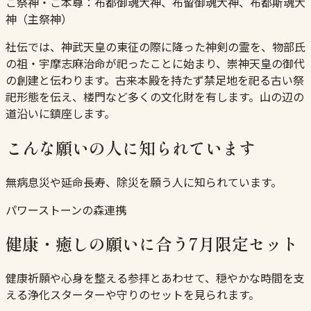
ご祭神・ご本尊：
布都御魂大神、布留御魂大神、布都斯魂大
神（主祭神）
社伝では、神武天皇の東征の際に降った神剣の霊を、物部氏
の祖・宇摩志麻治命が祀ったことに始まり、崇神天皇の御代
の創建と伝わります。古来本殿を持たず禁足地を祀る古い祭
祀形態を伝え、楼門など多くの文化財を有します。山の辺の
道沿いに鎮座します。
こんな願いの人に知られています
無病息災や延命長寿、除災を願う人に知られています。
パワーストーンの森連携
健康・癒しの願いに合う7月限定セット
健康祈願や心身を整える参拝とあわせて、穏やかな時間を支
える浄化スターターや守りのセットを見られます。