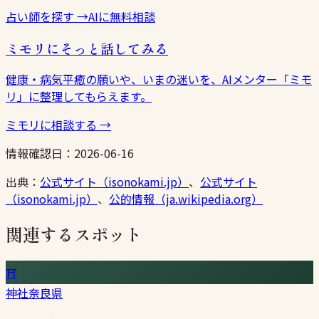
占い師を探す
→
AIに無料相談
ミモリにそっと話してみる
健康・病気平癒の願いや、いまの迷いを、AIメンター「ミモ
リ」に整理してもらえます。
ミモリに相談する
→
情報確認日：
2026-06-16
出典：
公式サイト（isonokami.jp）
、
公式サイト
（isonokami.jp）
、
公的情報（ja.wikipedia.org）
関連するスポット
⛩
神社
奈良県