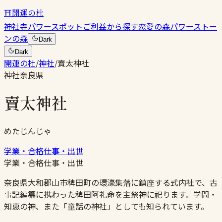
⛩
開運の杜
神社
寺
パワースポット
ご利益から探す
恋愛の森
パワーストー
ンの森
Dark
Dark
開運の杜
/
神社
/
賣太神社
神社
奈良県
賣太神社
めたじんじゃ
学業・合格
仕事・出世
学業・合格
仕事・出世
奈良県大和郡山市稗田町の環濠集落に鎮座する式内社で、古
事記編纂に携わった稗田阿礼命を主祭神に祀ります。学問・
知恵の神、また「童話の神社」としても知られています。