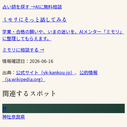
占い師を探す
→
AIに無料相談
ミモリにそっと話してみる
学業・合格の願いや、いまの迷いを、AIメンター「ミモリ」
に整理してもらえます。
ミモリに相談する
→
情報確認日：
2026-06-16
出典：
公式サイト（yk-kankou.jp）
、
公的情報
（ja.wikipedia.org）
関連するスポット
⛩
神社
奈良県