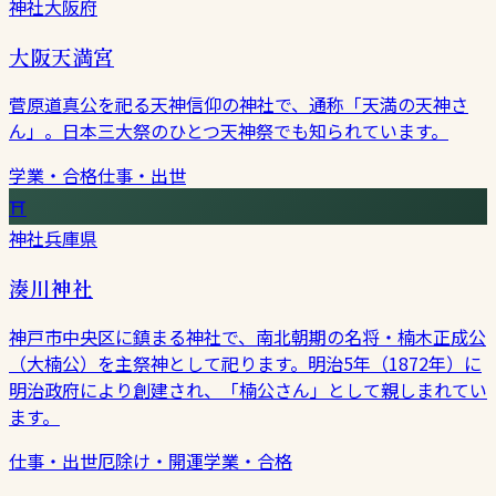
神社
大阪府
大阪天満宮
菅原道真公を祀る天神信仰の神社で、通称「天満の天神さ
ん」。日本三大祭のひとつ天神祭でも知られています。
学業・合格
仕事・出世
⛩
神社
兵庫県
湊川神社
神戸市中央区に鎮まる神社で、南北朝期の名将・楠木正成公
（大楠公）を主祭神として祀ります。明治5年（1872年）に
明治政府により創建され、「楠公さん」として親しまれてい
ます。
仕事・出世
厄除け・開運
学業・合格