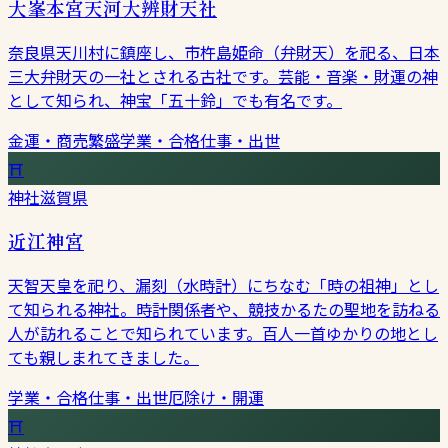
大峯本宮天河大辨財天社
奈良県天川村に鎮座し、市杵島姫命（弁財天）を祀る、日本
三大弁財天の一社とされる古社です。芸能・音楽・財運の神
として知られ、神宝「五十鈴」でも有名です。
金運・商売繁盛
学業・合格
仕事・出世
⛩
神社
滋賀県
近江神宮
天智天皇を祀り、漏刻（水時計）にちなむ「時の祖神」とし
て知られる神社。時計関係者や、競技かるたの聖地を訪ねる
人が訪れることで知られています。百人一首ゆかりの地とし
ても親しまれてきました。
学業・合格
仕事・出世
厄除け・開運
⛩