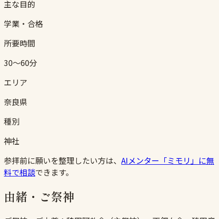
主な目的
学業・合格
所要時間
30〜60分
エリア
奈良県
種別
神社
参拝前に願いを整理したい方は、
AIメンター「ミモリ」に無
料で相談
できます。
由緒・ご祭神