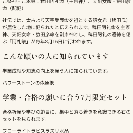
ご祭神・ご本尊：
稗田阿礼命（主祭神）、天鈿女命・猿田彦
命（配祀）
社伝では、太古より天宇受売命を祖とする猿女君（稗田氏）
が居住した地に祀られたと伝えられます。稗田阿礼命を主斎
神、天鈿女命・猿田彦命を副斎神とし、稗田阿礼の遺徳を偲
ぶ「阿礼祭」が毎年8月16日に行われます。
こんな願いの人に知られています
学業成就や知恵の向上を願う人に知られています。
パワーストーンの森連携
学業・合格の願いに合う7月限定セット
合格祈願や学びの節目に、集中と落ち着きを意識できる石の
セットを見られます。
フローライト
ラピスラズリ
水晶